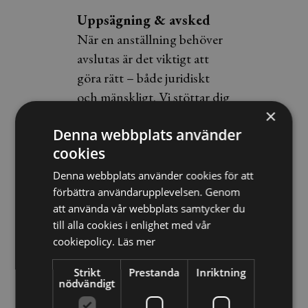
Uppsägning & avsked
När en anställning behöver
avslutas är det viktigt att
göra rätt – både juridiskt
och mänskligt. Vi stöttar dig
×
genom hela processen,
Denna webbplats använder
oavsett om det gäller
cookies
uppsägning på grund av
arbetsbrist eller personliga
Denna webbplats använder cookies för att
skäl. Vi ser till att
förbättra användarupplevelsen. Genom
att använda vår webbplats samtycker du
dokumentation,
till alla cookies i enlighet med vår
kommunikation och beslut
cookiepolicy.
Läs mer
håller hela vägen.
Strikt
Prestanda
Inriktning
MBL-förhandlingar &
nödvändigt
kollektivavtal