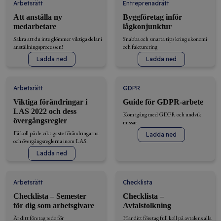
Arbetsrätt
Entreprenadrätt
Att anställa ny
Byggföretag inför
medarbetare
lågkonjunktur
Säkra att du inte glömmer viktiga delar i
Snabba och smarta tips kring ekonomi
anställningsprocessen!
och fakturering
Ladda ned
Ladda ned
Arbetsrätt
GDPR
Viktiga förändringar i
Guide för GDPR-arbete
LAS 2022 och dess
Kom igång med GDPR och undvik
övergångsregler
missar
Få koll på de viktigaste förändringarna
Ladda ned
och övergångsreglerna inom LAS.
Ladda ned
Arbetsrätt
Checklista
Checklista – Semester
Checklista –
för dig som arbetsgivare
Avtalstolkning
Är ditt företag redo för
Har ditt företag full koll på avtalens alla