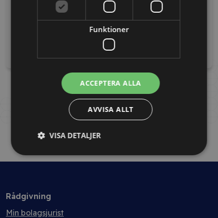
Guide – CSRD:
Checklista – Viktiga
grunderna i
dokument att ha på
hållbarhetsrapportering
Funktioner
plats vid bolagsstart
Är ditt företag förberett för de nya
- Är alla dokument på plats i ditt
hållbarhetskraven enligt CSRD?
nystartade bolag?
Ladda ned
Ladda ned
ACCEPTERA ALLA
AVVISA ALLT
VISA DETALJER
Rådgivning
Min bolagsjurist