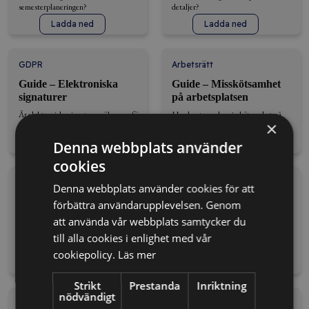
semesterplaneringen?
detaljer?
Ladda ned
Ladda ned
GDPR
Arbetsrätt
Guide – Elektroniska
Guide – Misskötsamhet
signaturer
på arbetsplatsen
Är elektroniska signaturer säkra nog för
Hur hanterar du misskötsamhet på
×
ditt företag?
arbetsplatsen?
Ladda ned
Ladda ned
Denna webbplats använder
cookies
Entreprenadrätt
lathund
Denna webbplats använder cookies för att
Guide – Spegling av
Guide – Vad du kan
förbättra användarupplevelsen. Genom
kontrakt i entreprenad
göra om en kund inte
att använda vår webbplats samtycker du
betalar
Har du koll på spegling av kontrakt i
till alla cookies i enlighet med vår
entreprenadprojekt?
Vad gör du när en kund inte betalar?
cookiepolicy.
Läs mer
Ladda ned
Ladda ned
Strikt
Prestanda
Inriktning
nödvändigt
CSRD
Bolagsrätt