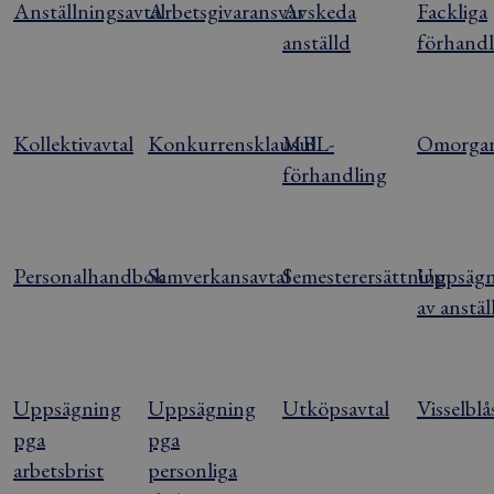
Anställningsavtal
Arbetsgivaransvar
Avskeda
Fackliga
anställd
förhandl
Kollektivavtal
Konkurrensklausul
MBL-
Omorgan
förhandling
Personalhandbok
Samverkansavtal
Semesterersättning
Uppsägn
av anstäl
Uppsägning
Uppsägning
Utköpsavtal
Visselbl
pga
pga
arbetsbrist
personliga