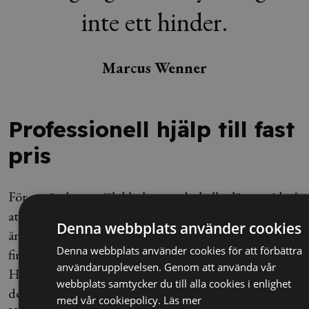
inte ett hinder.
Marcus Wenner
Professionell hjälp till fast
pris
För oss är det en självklarhet att du hellre lägger tid på
att hitta rätt kompetens och utveckla din verksamhet
Denna webbplats använder cookies
än att lära dig allt om
arbetsrätt
. Det är just därför vi
Denna webbplats använder cookies för att förbättra
finns – för att avlasta och göra ditt jobb lite enklare.
användarupplevelsen. Genom att använda vår
Hos oss får du hjälp med alla delar i rekryteringen av
webbplats samtycker du till alla cookies i enlighet
den person som är en perfekt match för ditt företag.
med vår cookiepolicy.
Läs mer