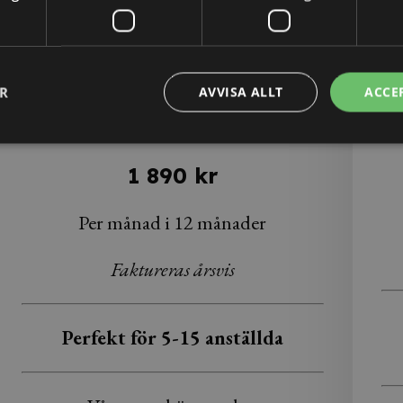
ER
AVVISA ALLT
ACCE
Plus
Flertalet juridiska ärenden
1 890 kr
Per månad i 12 månader
Faktureras årsvis
Perfekt för 5-15 anställda