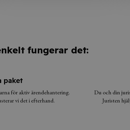
enkelt fungerar det:
ka paket
arna för aktiv ärendehantering.
Du och din juris
terar vi det i efterhand.
Juristen hjä