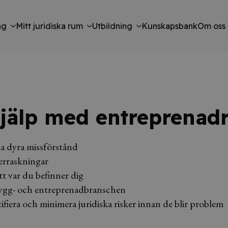
ng
Mitt juridiska rum
Utbildning
Kunskapsbank
Om oss
hjälp med entreprenadr
ika dyra missförstånd
verraskningar
tt var du befinner dig
 bygg- och entreprenadbranschen
ifiera och minimera juridiska risker innan de blir problem