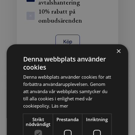
avtalshantering
10% rabatt på
ombudsärenden
Köp
×
Denna webbplats använder
cookies
Denna webbplats använder cookies för att
Plus
förbättra användarupplevelsen. Genom
Flertalet juridiska ärenden
att använda vår webbplats samtycker du
till alla cookies i enlighet med vår
1 890 kr
cookiepolicy.
Läs mer
Per månad i 12 månader
Strikt
Prestanda
Inriktning
nödvändigt
Faktureras årsvis