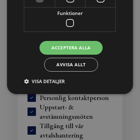
Funktioner
Perfekt för 5-15 anställda
Vårt mest köpta paket
ACCEPTERA ALLA
16 timmar med jurist för
AVVISA ALLT
aktiva ärenden
Obegränsad juridisk
VISA DETALJER
rådgivning
Personlig kontaktperson
Uppstart- &
avstämningsmöten
Tillgång till vår
avtalshantering