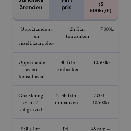
(3
ärenden
pris
500kr/h)
Upprättande av
2h från
7.000kr
en
timbanken
visselblåsarpolicy
Upprättande
3h från
10.500kr
av ett
timbanken
konsultavtal
Granskning
2–3h från
7.000 –
av ett 7-
timbanken
10.500kr
sidigt avtal
Ställa lite
Fri
45 min –