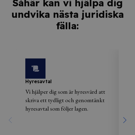
Såhär kan vi hjälpa dig
undvika nästa juridiska
fälla:
Hyresavtal
ÄT
Vi hjälper dig som är hyresvärd att
Med
skriva ett tydligt och genomtänkt
öv
hyresavtal som följer lagen.
hjä
tvi