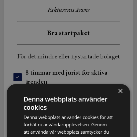
Faktureras årsvis
Bra startpaket
För det mindre eller nystartade bolaget
8 timmar med jurist för aktiva
ärenden
×
Juridisk rådgivning via telefon
Denna webbplats använder
Tillgång till vår avtalshantering
cookies
10% rabatt på ombudsärenden
Denna webbplats använder cookies för att
förbättra användarupplevelsen. Genom
11880
kr
att använda vår webbplats samtycker du
Köp