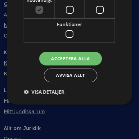
nödvändigt
Guider
Avtalsmallar
Funktioner
Nyheter
Ordlista
Kontakt
ACCEPTERA ALLA
Kontakt
Kvalitet & hållbarhet
AVVISA ALLT
Logga in
VISA DETALJER
Mina sidor
Mitt juridiska rum
Allt om Juridik
Om oss