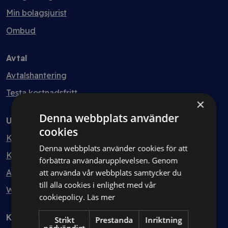
Min bolagsjurist
Ombud
Avtal
Avtalshantering
Testa kostnadsfritt
×
Denna webbplats använder
Utbildning
cookies
Kurser
Denna webbplats använder cookies för att
Kurspaket
förbättra användarupplevelsen. Genom
Abonnemang
att använda vår webbplats samtycker du
till alla cookies i enlighet med vår
Webbinarium
cookiepolicy.
Läs mer
Kunskapsbank
Strikt
Prestanda
Inriktning