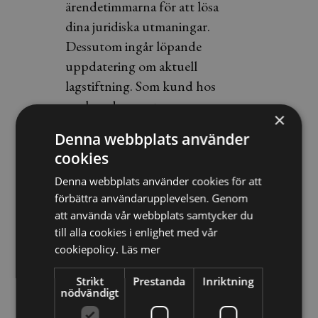
ärendetimmarna för att lösa
dina juridiska utmaningar.
Dessutom ingår löpande
uppdatering om aktuell
lagstiftning. Som kund hos
oss kan du vara trygg.
×
Denna webbplats använder
cookies
Boka rådgivning
Denna webbplats använder cookies för att
förbättra användarupplevelsen. Genom
att använda vår webbplats samtycker du
Börja med ett samtal med en av våra
till alla cookies i enlighet med vår
rådgivare, förutsättningslöst och
cookiepolicy.
Läs mer
kostnadsfritt.
Strikt
Prestanda
Inriktning
nödvändigt
Email
*