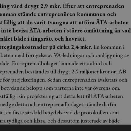
ing värd drygt 2,9 mkr. Efter att entreprenaden
ssumman stämde entreprenören kommunen och
fällig att de varit tvungna att utföra ÄTA-arbeten
inte bevisa ÄTA-arbeten i större omfattning än vad
let både i tingsrätt och hovrätt.
tegångskostnader på cirka 2,4 mkr.
En kommun i
rbeten med förnyelse av VA-ledningar och omläggning av
llaområde. Entreprenadbolaget lämnade ett anbud och
prenaden bestämdes till drygt 2,9 miljoner kronor. AB
för projekteringen. Sedan entreprenaden avslutats och
betydande belopp som parterna inte var överens om.
llig i sin projektering att detta lett till ÄTA-arbeten
 medge detta och entreprenadbolaget stämde därför
en fäste särskild betydelse vid de protokollen som
ra tydliga och klara, och dessutom justerade av både
igt tingsrätten ”starka skäl för att inta någon annan