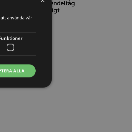
×
lokförare på pendeltåg
oproportionerligt
att använda vår
Funktioner
PTERA ALLA