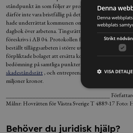
ståndpunkt än som följer av protokollens avfattning i 
Denna webb
därför inte vara bristfällig på det sätt som entrepren
Denna webbplats 
hade underrättat kommunen om de ÄTA-arbeten som u
webbplats samtyck
dagbok över arbetena. Tingsrätten framhöll att sådana
föreskrivs i AB 04. Protokollen från byggmötena ger en
Strikt nödvän
beställt tilläggsarbeten i större utsträckning än vad s
förpliktade bolaget att ersätta kommunens rättegångs
bedömning på samtliga punkter och fastställer tingsrä
VISA DETALJ
skadeståndsrätt
,
och entreprenadbolaget ska dessuto
miljoner kronor.
___________________________________
Författar
Målnr: Hovrätten för Västra Sverige T 4889-17
Foto: 
Behöver du juridisk hjälp?