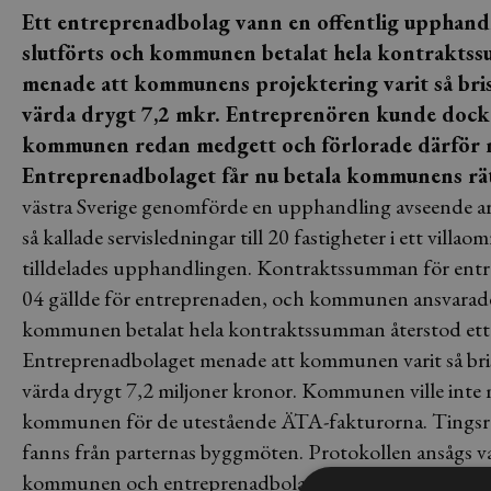
Ett entreprenadbolag vann en offentlig upphandl
slutförts och kommunen betalat hela kontrakt
menade att kommunens projektering varit så brist
värda drygt 7,2 mkr. Entreprenören kunde dock 
kommunen redan medgett och förlorade därför må
Entreprenadbolaget får nu betala kommunens rät
västra Sverige genomförde en upphandling avseende a
så kallade servisledningar till 20 fastigheter i ett vi
tilldelades upphandlingen. Kontraktssumman för entre
04 gällde för entreprenaden, och kommunen ansvarade 
kommunen betalat hela kontraktssumman återstod ett 
Entreprenadbolaget menade att kommunen varit så bristfä
värda drygt 7,2 miljoner kronor. Kommunen ville inte
kommunen för de utestående ÄTA-fakturorna. Tingsrätt
fanns från parternas byggmöten. Protokollen ansågs va
kommunen och entreprenadbolaget. Det krävs därför enl