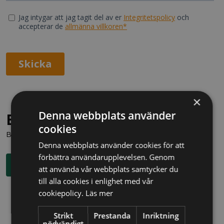
×
Denna webbplats använder
Behöver du juridisk hjälp?
cookies
Boka en kostnadsfri konsultation direkt via knappen nedan.
Denna webbplats använder cookies för att
förbättra användarupplevelsen. Genom
Boka rådgivning
att använda vår webbplats samtycker du
till alla cookies i enlighet med vår
cookiepolicy.
Läs mer
Strikt
Prestanda
Inriktning
nödvändigt