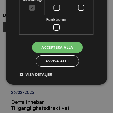
Dela
Funktioner
Relaterade nyheter
ACCEPTERA ALLA
13/10/2025
AVVISA ALLT
Nya Världsbanksregler öppnar för
svenska företag – lär dig vinna
VISA DETALJER
upphandlingar med våra nya kurser
26/02/2025
Detta innebär
Tillgänglighetsdirektivet