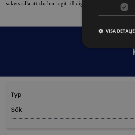
säkerställa att du har tagit till dig av innehållet.
e
VISA DETALJ
Typ
Sök