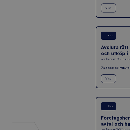
Visa
Kurs
Avsluta rätt
och utköp i
- en kurs av BG Instit
Längd: 68 minute
Visa
Kurs
Företagshem
avtal och ha
- en kurs av BG Instit