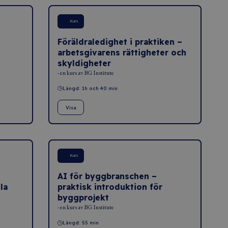
Kurs
Föräldraledighet i praktiken –
arbetsgivarens rättigheter och
skyldigheter
- en kurs av BG Institute
Längd: 1h och 40 min
Visa
Kurs
AI för byggbranschen –
la
praktisk introduktion för
byggprojekt
- en kurs av BG Institute
Längd: 55 min