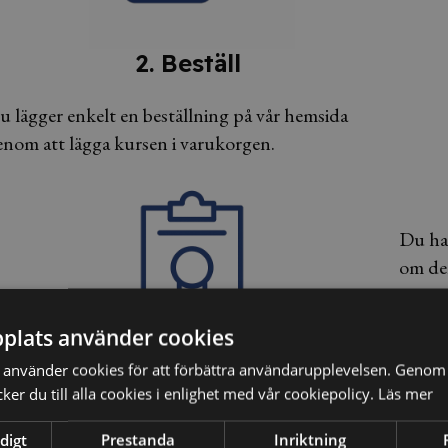
2. Beställ
u lägger enkelt en beställning på vår hemsida
enom att lägga kursen i varukorgen.
Du har
om de
plats använder cookies
använder cookies för att förbättra användarupplevelsen. Genom 
5. Få ditt personliga intyg
er du till alla cookies i enlighet med vår cookiepolicy.
Läs mer
fter godkänt resultat på kunskapstestet erhåller du
digt
Prestanda
Inriktning