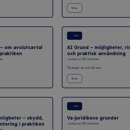
Visa
Kurs
 – om avslutsavtal
AI Grund – möjligheter, ri
 praktiken
och praktisk användning
ute
- en kurs av BG Institute
r
Längd: 1h och 30 min
Visa
Kurs
ligheter – skydd,
Va-juridikens grunder
ntering i praktiken
- en kurs av BG Institute
ute