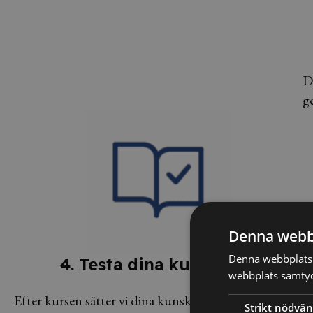
D
g
Denna webb
Denna webbplats 
4. Testa dina kunskaper
webbplats samtyck
Efter kursen sätter vi dina kunskaper på prov för att
E
Strikt nödvän