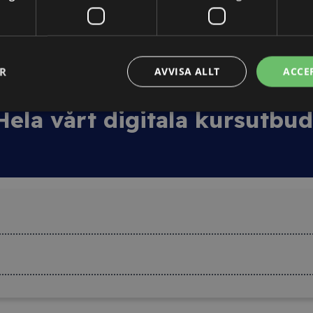
tt personligt kursintyg.
ER
AVVISA ALLT
ACCE
Hela vårt digitala kursutbu