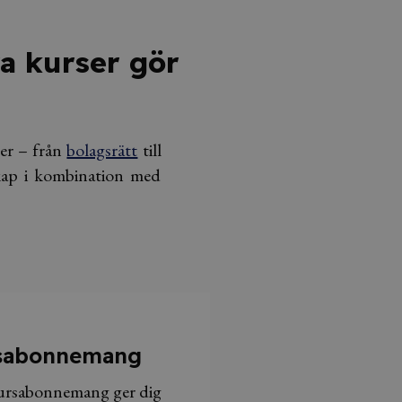
ra kurser gör
 er – från
bolagsrätt
till
skap i kombination med
sabonnemang
ursabonnemang ger dig