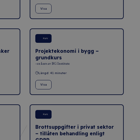
Visa
Kurs
sker
Projektekonomi i bygg –
grundkurs
- en kurs av BG Institute
Längd: 41 minuter
Visa
Kurs
Brottsuppgifter i privat sektor
– tillåten behandling enligt