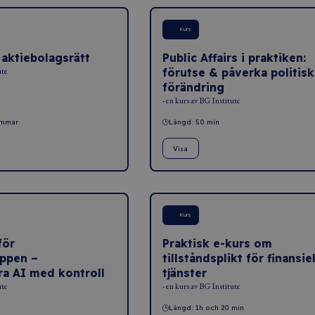
Kurs
 aktiebolagsrätt
Public Affairs i praktiken:
ute
förutse & påverka politisk
förändring
- en kurs av BG Institute
immar
Längd: 50 min
Visa
Kurs
för
Praktisk e-kurs om
ppen –
tillståndsplikt för finansiel
a AI med kontroll
tjänster
ute
- en kurs av BG Institute
Längd: 1h och 20 min