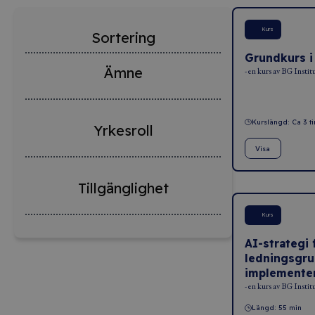
Kurs
Sortering
Grundkurs i
Ämne
- en kurs av BG Instit
Kurslängd: Ca 3 t
Yrkesroll
Visa
Tillgänglighet
Kurs
AI-strategi 
ledningsgru
implementer
- en kurs av BG Instit
Längd: 55 min