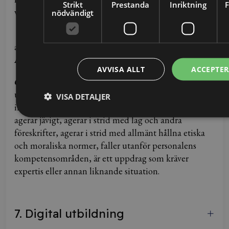
Strikt
Prestanda
Inriktning
var tid gällande prislista.
nödvändigt
6.8
Blendow Group har ingen skyldighet att fortsätta
arbeta med Kunds/Klients ärende efter det att
Avtalet har upphört.
AVVISA ALLT
ACCEPTER
6.9
Blendow Group förbehåller sig rätten att neka
uppdrag eller besvara frågeställningar som skulle
VISA DETALJER
innebära att Blendow Group medverkar till brott,
agerar jävigt, agerar i strid med lag och andra
föreskrifter, agerar i strid med allmänt hållna etiska
och moraliska normer, faller utanför personalens
kompetensområden, är ett uppdrag som kräver
expertis eller annan liknande situation.
7. Digital utbildning