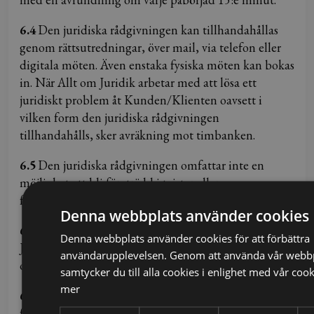
6.4
Den juridiska rådgivningen kan tillhandahållas
genom rättsutredningar, över mail, via telefon eller
digitala möten. Även enstaka fysiska möten kan bokas
in. När Allt om Juridik arbetar med att lösa ett
juridiskt problem åt Kunden/Klienten oavsett i
vilken form den juridiska rådgivningen
tillhandahålls, sker avräkning mot timbanken.
6.5
Den juridiska rådgivningen omfattar inte en
möjlighet att bli företrädd i tvister eller
förhandlingar.
Denna webbplats använder cookies
6.6
Juridiska frågeställningar placeras i kö i Allt om
Denna webbplats använder cookies för att förbättra
Juridiks ärendehanteringssystem och besvaras i tur
användarupplevelsen. Genom att använda vår webb
och ordning.
samtycker du till alla cookies i enlighet med vår coo
mer
6.7
Fastpris-Juridik är en juridisk rådgivningstjänst till
fast pris till en kostnad enligt Blendow Groups vid