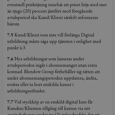
eventuell prishöjning innebär att priset höjs med mer
än tjugo (20) procent jämfört med föregående
avtalsperiod ska Kund/Klient särskilt informeras
härom.
7.5
Kund/Klient som inte vill förlänga Digital
utbildning måste säga upp tjänsten i enlighet med
punkt 4.3.
7.6
Nya utbildningar som lanseras under
avtalsperioden ingår i abonnemanget utan extra
kostnad. Blendow Group förbehåller sig rätten att
under abonnemangsperioden uppdatera, ändra,
ersätta eller ta bort enskilda kurser i
utbildningsutbudet.
7.7
Vid styckköp av en enskild digital kurs får
Kunden/Klienten tillgång till kursen via sitt
användarkonto under tre (3) månader från det att