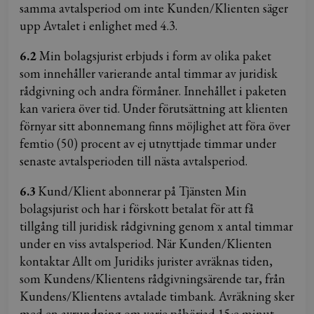
samma avtalsperiod om inte Kunden/Klienten säger
upp Avtalet i enlighet med 4.3.
6.2
Min bolagsjurist erbjuds i form av olika paket
som innehåller varierande antal timmar av juridisk
rådgivning och andra förmåner. Innehållet i paketen
kan variera över tid. Under förutsättning att klienten
förnyar sitt abonnemang finns möjlighet att föra över
femtio (50) procent av ej utnyttjade timmar under
senaste avtalsperioden till nästa avtalsperiod.
6.3
Kund/Klient abonnerar på Tjänsten Min
bolagsjurist och har i förskott betalat för att få
tillgång till juridisk rådgivning genom x antal timmar
under en viss avtalsperiod. När Kunden/Klienten
kontaktar Allt om Juridiks jurister avräknas tiden,
som Kundens/Klientens rådgivningsärende tar, från
Kundens/Klientens avtalade timbank. Avräkning sker
med en avrundning om varje påbörjad 15:e minut.