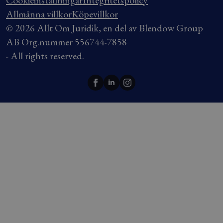
Allmänna villkor
Köpevillkor
© 2026 Allt Om Juridik, en del av Blendow Group
AB Org.nummer 556744-7858
- All rights reserved.