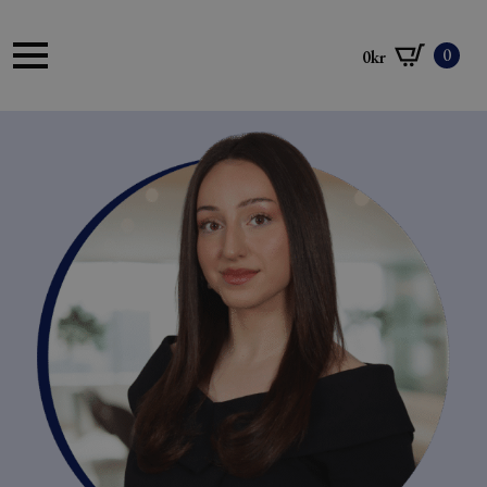
0
0
kr