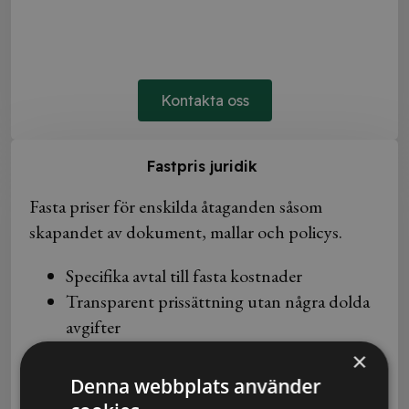
Kontakta oss
Fastpris juridik
Fasta priser för enskilda åtaganden såsom
skapandet av dokument, mallar och policys.
Specifika avtal till fasta kostnader
Transparent prissättning utan några dolda
avgifter
Snabbt och smidigt
×
Inga bindningstider
Denna webbplats använder