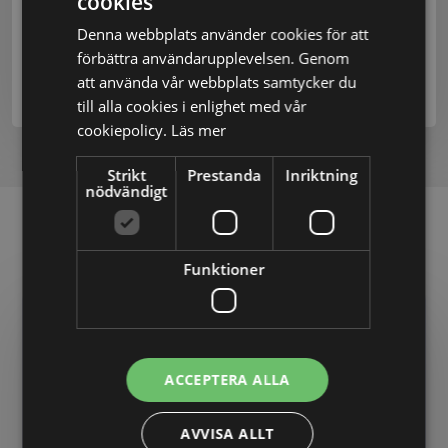
cookies
Denna webbplats använder cookies för att
förbättra användarupplevelsen. Genom
att använda vår webbplats samtycker du
Kontakta oss
till alla cookies i enlighet med vår
cookiepolicy.
Läs mer
Strikt
Prestanda
Inriktning
nödvändigt
Läs mer om våra jurister
Funktioner
ACCEPTERA ALLA
Oliver Bucaro
AVVISA ALLT
Senior Legal Counsel