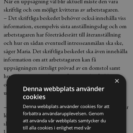
När en uppsägning väl blir aktuell måste den vara
skriftlig och om möjligt kvitteras av arbetstagaren.
– Det skriftliga beskedet behöver också innehålla viss
information, exempelvis sista anställningsdag och om
arbetstagaren har företrädesrätt till återanställning
och hur en sådan eventuell intresseanmälan ska ske,
säger Maria. Det skriftliga beskedet ska även innehålla
information om att arbetstagaren kan få
uppsägningen rättsligt prövad av en domstol samt
hur arbetstagaren ska göra för att ogiltigförklara
×
och/eller kräva skadestånd med anledning av
Denna webbplats använder
uppsägningen.
cookies
– Annat att ha i åtanke är att uppsägningstiden börjar
Denna webbplats använder cookies för att
förbättra användarupplevelsen. Genom
löpa från den dag som den anställda skriver på sitt
att använda vår webbplats samtycker du
skriftliga uppsägningsbesked, säger Maria.
till alla cookies i enlighet med vår
Uppsägningstiden för en tillsvidareanställd är enligt