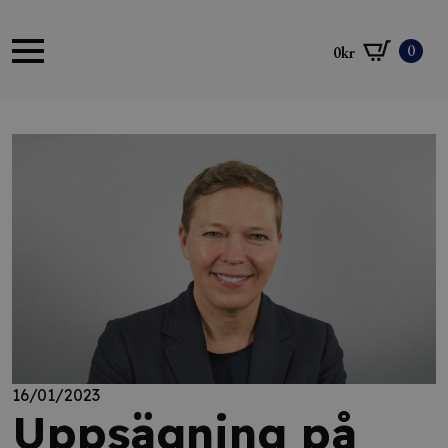
0
0
kr
16/01/2023
Uppsägning på