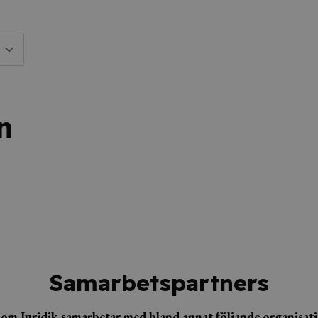
n
Samarbetspartners
 om Juridik samarbetar med bland annat följande organisat