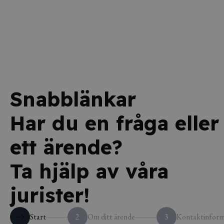
Snabblänkar
Har du en fråga eller
ett ärende?
Ta hjälp av våra
jurister!
Start
2
Om ditt ärende
3
Kontaktinform