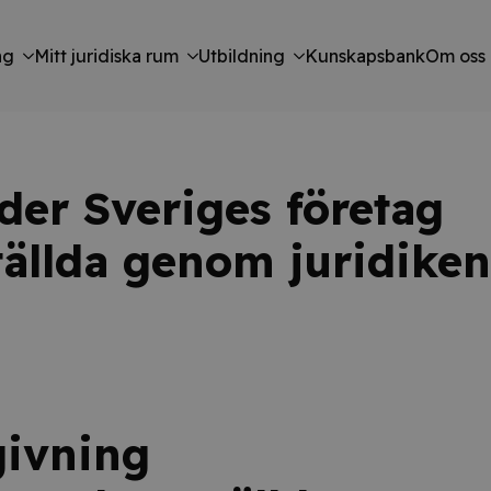
ng
Mitt juridiska rum
Utbildning
Kunskapsbank
Om oss
der Sveriges företag
tällda genom juridiken
givning