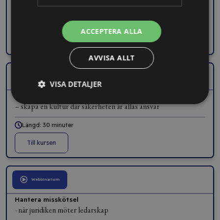
– undvik kostsamma formfel
7 min
ACCEPTERA ALLA
Till kursen
AVVISA ALLT
Kurs
VISA DETALJER
Så får dina anställda ett säkerhetstänk
– skapa en kultur där säkerheten är allas ansvar
Längd: 30 minuter
Till kursen
Webbinarium
Hantera misskötsel
- när juridiken möter ledarskap