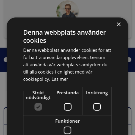
×
Maria Bengtson
Denna webbplats använder
Senior Legal Advisor, Allt om Juridik
cookies
Denna webbplats använder cookies för att
förbättra användarupplevelsen. Genom
att använda vår webbplats samtycker du
till alla cookies i enlighet med vår
cookiepolicy.
Läs mer
Strikt
Prestanda
Inriktning
Relaterade kurser:
nödvändigt
Kurs
Funktioner
Så skriver du en varning