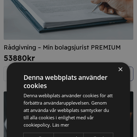
Rådgivning – Min bolagsjurist PREMIUM
53880
kr
×
Rådgivning
-
Köp
Denna webbplats använder
Min
bolagsjurist
cookies
PREMIUM
mängd
Denna webbplats använder cookies för att
förbättra användarupplevelsen. Genom
att använda vår webbplats samtycker du
till alla cookies i enlighet med vår
cookiepolicy.
Läs mer