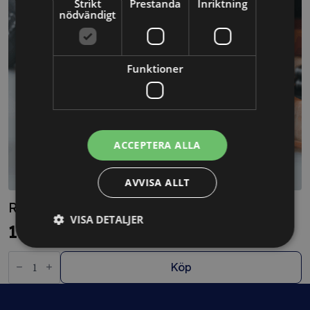
Strikt
Prestanda
Inriktning
nödvändigt
Funktioner
ACCEPTERA ALLA
AVVISA ALLT
Rådgivning – Min bolagsjurist BAS
VISA DETALJER
11880
kr
Rådgivning
-
Köp
Min
bolagsjurist
BAS