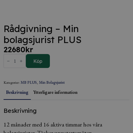
Rådgivning – Min
bolagsjurist PLUS
22680
kr
Rådgivning
-
Köp
Min
bolagsjurist
PLUS
mängd
Kategorier:
MB PLUS
,
Min Bolagsjurist
Beskrivning
Ytterligare information
Beskrivning
12 månader med 16 aktiva timmar hos våra
bolagsjurister. Täcker uppstartsmöten,