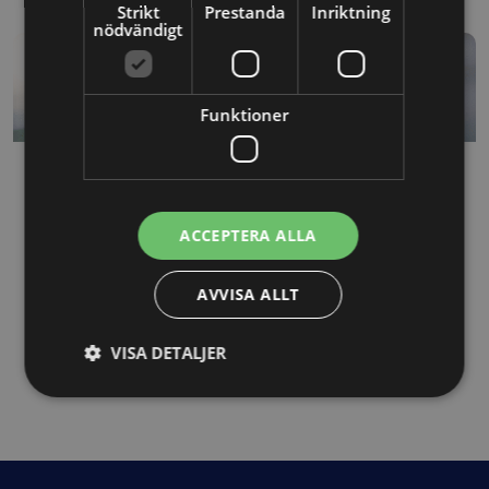
Strikt
Prestanda
Inriktning
450kr
nödvändigt
through
Digital utbildning
4200kr
Funktioner
Avtalsanalys 7+ sidor
ACCEPTERA ALLA
AVVISA ALLT
VISA DETALJER