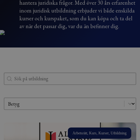
hantera juridiska frågor. Med över 30 års erfarenhet
inom juridisk utbildning erbjuder vi både enskilda
kurser och kurspaket, som du kan köpa och ta del
av när det passar dig, var du än befinner dig.
Search
Search content
Sorting
Sort content
Arbetsrätt, Kurs, Kurser, Utbildning