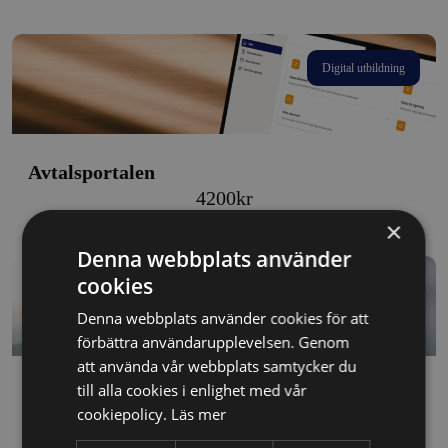
Digital utbildning
Avtalsportalen
4200
kr
×
Denna webbplats använder
cookies
Digital utbildning
Denna webbplats använder cookies för att
förbättra användarupplevelsen. Genom
att använda vår webbplats samtycker du
till alla cookies i enlighet med vår
Avtalsportalen
cookiepolicy.
Läs mer
Price
450
kr
–
4200
kr
range: