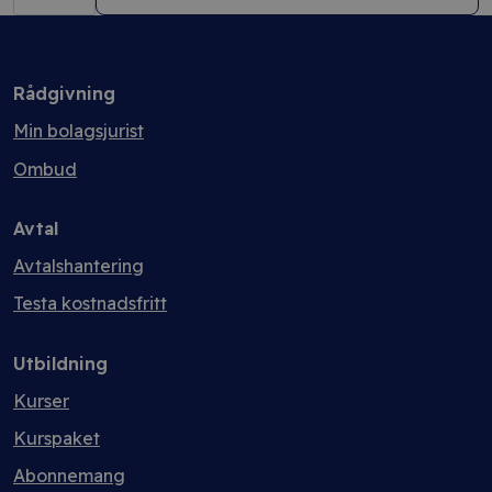
Min
bolagsjurist
PLUS
mängd
Rådgivning
Min bolagsjurist
Ombud
Avtal
Avtalshantering
Testa kostnadsfritt
Utbildning
Kurser
Kurspaket
Abonnemang