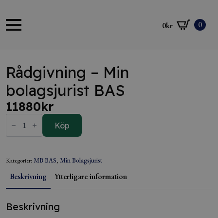
0
0
kr
Rådgivning – Min
bolagsjurist BAS
11880
kr
Rådgivning
-
Köp
Min
bolagsjurist
BAS
mängd
Kategorier:
MB BAS
,
Min Bolagsjurist
Beskrivning
Ytterligare information
Beskrivning