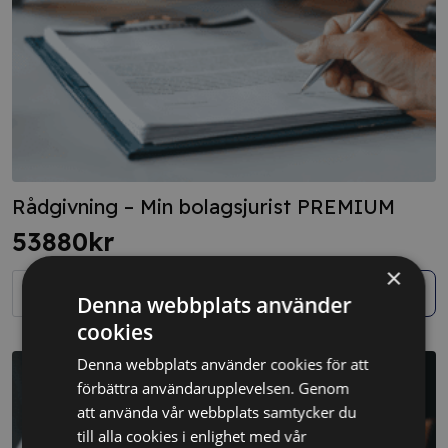
Rådgivning – Min bolagsjurist PREMIUM
53880
kr
×
Rådgivning
-
Köp
Denna webbplats använder
Min
bolagsjurist
cookies
PREMIUM
mängd
Denna webbplats använder cookies för att
förbättra användarupplevelsen. Genom
att använda vår webbplats samtycker du
till alla cookies i enlighet med vår