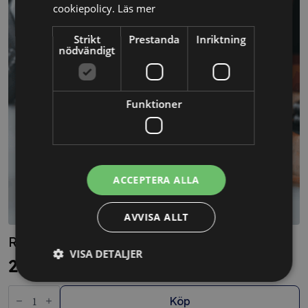
cookiepolicy.
Läs mer
Strikt
Prestanda
Inriktning
nödvändigt
Funktioner
ACCEPTERA ALLA
AVVISA ALLT
Rådgivning – Min bolagsjurist PLUS
VISA DETALJER
22680
kr
Rådgivning
-
Köp