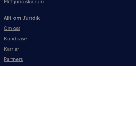
Mitt juridiska rum
Allt om Juridik
Om oss
Kundcase
Karriär
Partners
Cookieinställningar
Integritetspolicy
Allmänna villkor
Köpevillkor