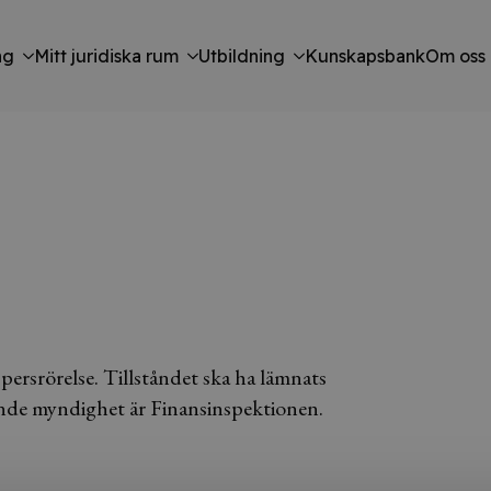
ng
Mitt juridiska rum
Utbildning
Kunskapsbank
Om oss
persrörelse. Tillståndet ska ha lämnats
ande myndighet är Finansinspektionen.