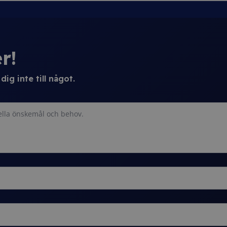
r!
ig inte till något.