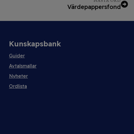
NÄSTA ORD
Värdepappersfond
Kunskapsbank
Guider
Avtalsmallar
Nyheter
Ordlista