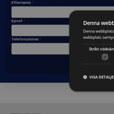
Efternamn
*
Epost
*
Denna webb
Denna webbplats 
webbplats samtyck
Telefonummer
*
Strikt nödvän
VISA DETALJ