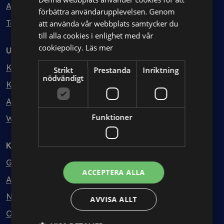
Avtalshantering
förbättra användarupplevelsen. Genom
Testa kostnadsfritt
att använda vår webbplats samtycker du
till alla cookies i enlighet med vår
cookiepolicy.
Läs mer
Utbildning
Kurser
Strikt
Prestanda
Inriktning
nödvändigt
Kurspaket
Abonnemang
Funktioner
Webbinarium
Kunskapsbank
Guider
ACCEPTERA ALLA
Avtalsmallar
Nyheter
AVVISA ALLT
Ordlista