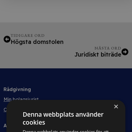
TIDIGARE ORD
Högsta domstolen
NÄSTA ORD
Juridiskt biträde
Rådgivning
Min bolagsjurist
×
Ombud
Denna webbplats använder
cookies
Avtal
Denna webbplats använder cookies för att