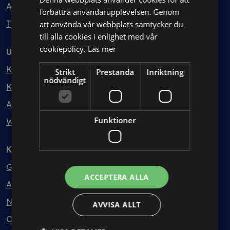
Avtalshantering
förbättra användarupplevelsen. Genom
Testa kostnadsfritt
att använda vår webbplats samtycker du
till alla cookies i enlighet med vår
cookiepolicy.
Läs mer
Utbildning
Kurser
Strikt
Prestanda
Inriktning
nödvändigt
Kurspaket
Abonnemang
Funktioner
Webbinarium
Kunskapsbank
Guider
ACCEPTERA ALLA
Avtalsmallar
Nyheter
AVVISA ALLT
Ordlista