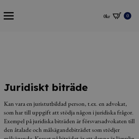
0
0
kr
Juridiskt biträde
Kan vara en juristutbildad person, t.ex. en advokat,
som har till uppgift att stödja någon i juridiska frågor.
Exempel på juridiska biträden är försvarsadvokaten till
den åtalade och målsägandebiträdet som stödjer
målsägande. Kravet på biträdet är att denne är lämplig