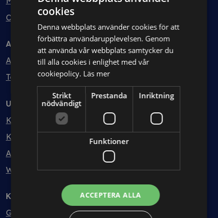
Min bolagsjurist
cookies
Ombud
Denna webbplats använder cookies för att
förbättra användarupplevelsen. Genom
Avtal
att använda vår webbplats samtycker du
Avtalshantering
till alla cookies i enlighet med vår
cookiepolicy.
Läs mer
Testa kostnadsfritt
Strikt
Prestanda
Inriktning
nödvändigt
Utbildning
Kurser
Kurspaket
Funktioner
Abonnemang
Webbinarium
ACCEPTERA ALLA
Kunskapsbank
Guider