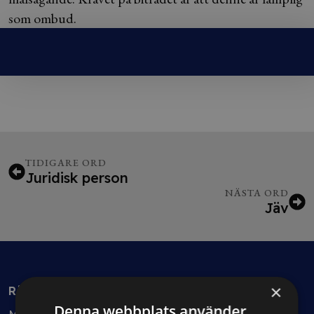
som ombud.
TIDIGARE ORD
Juridisk person
NÄSTA ORD
Jäv
×
Rådgivning
Denna webbplats använder