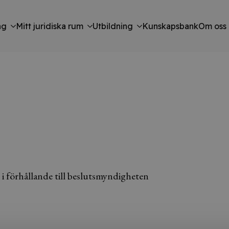
ng
Mitt juridiska rum
Utbildning
Kunskapsbank
Om oss
 i förhållande till beslutsmyndigheten