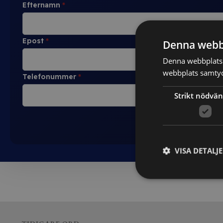
Efternamn
*
Epost
*
Denna webb
Denna webbplats 
webbplats samtyck
Telefonummer
*
Strikt nödvän
VISA DETALJ