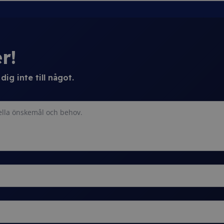
r!
ig inte till något.