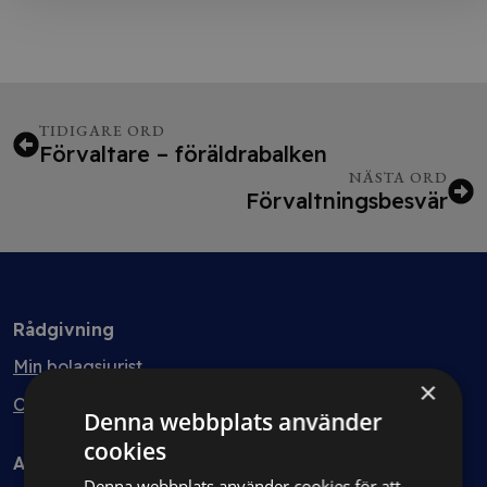
TIDIGARE ORD
Förvaltare – föräldrabalken
NÄSTA ORD
Förvaltningsbesvär
Rådgivning
Min bolagsjurist
×
Ombud
Denna webbplats använder
cookies
Avtal
Denna webbplats använder cookies för att