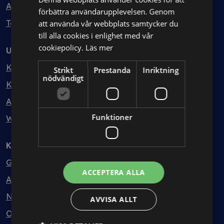
Avtalshantering
förbättra användarupplevelsen. Genom
Testa kostnadsfritt
att använda vår webbplats samtycker du
till alla cookies i enlighet med vår
cookiepolicy.
Läs mer
Utbildning
Kurser
Strikt
Prestanda
Inriktning
nödvändigt
Kurspaket
Abonnemang
Funktioner
Webbinarium
Kunskapsbank
Guider
ACCEPTERA ALLA
Avtalsmallar
Nyheter
AVVISA ALLT
Ordlista