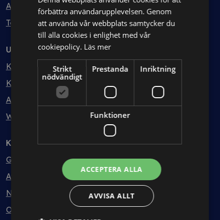
Avtalshantering
förbättra användarupplevelsen. Genom
Testa kostnadsfritt
att använda vår webbplats samtycker du
till alla cookies i enlighet med vår
cookiepolicy.
Läs mer
Utbildning
Kurser
Strikt
Prestanda
Inriktning
nödvändigt
Kurspaket
Abonnemang
Funktioner
Webbinarium
Kunskapsbank
Guider
ACCEPTERA ALLA
Avtalsmallar
Nyheter
AVVISA ALLT
Ordlista