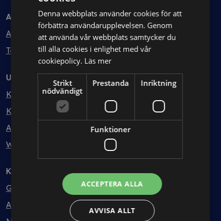
Denna webbplats använder cookies för att
Avtal
förbättra användarupplevelsen. Genom
Avtalshantering
att använda vår webbplats samtycker du
till alla cookies i enlighet med vår
Testa kostnadsfritt
cookiepolicy.
Läs mer
Utbildning
Strikt
Prestanda
Inriktning
nödvändigt
Kurser
Kurspaket
Abonnemang
Funktioner
Webbinarium
Kunskapsbank
ACCEPTERA ALLA
Guider
Avtalsmallar
AVVISA ALLT