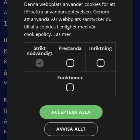
Avtal
Denna webbplats använder cookies för att
förbättra användarupplevelsen. Genom
Avtalshantering
att använda vår webbplats samtycker du
Testa kostnadsfritt
till alla cookies i enlighet med vår
cookiepolicy.
Läs mer
Utbildning
Strikt
Prestanda
Inriktning
Kurser
nödvändigt
Kurspaket
Abonnemang
Funktioner
Webbinarium
Kunskapsbank
Guider
ACCEPTERA ALLA
Avtalsmallar
AVVISA ALLT
Nyheter