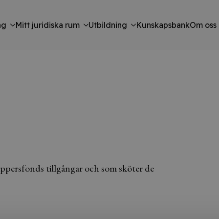
ng
Mitt juridiska rum
Utbildning
Kunskapsbank
Om oss
appersfonds tillgångar och som sköter de