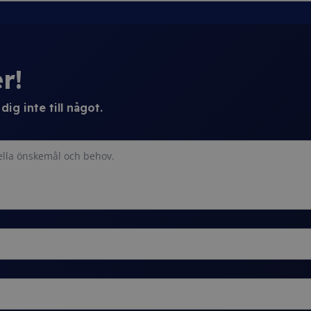
r!
ig inte till något.