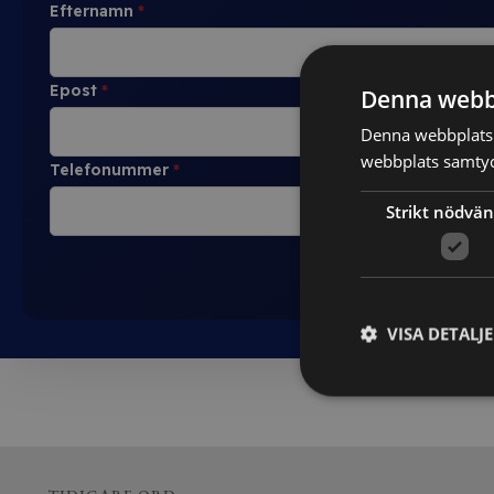
Efternamn
*
Epost
*
Denna webb
Denna webbplats 
webbplats samtyck
Telefonummer
*
Strikt nödvän
VISA DETALJ