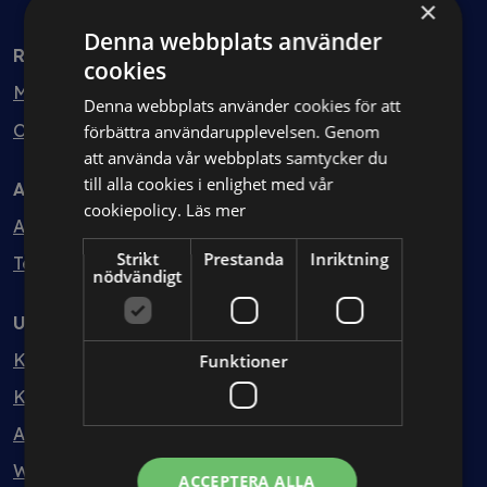
×
Denna webbplats använder
Rådgivning
cookies
Min bolagsjurist
Denna webbplats använder cookies för att
Ombud
förbättra användarupplevelsen. Genom
att använda vår webbplats samtycker du
till alla cookies i enlighet med vår
Avtal
cookiepolicy.
Läs mer
Avtalshantering
Strikt
Prestanda
Inriktning
Testa kostnadsfritt
nödvändigt
Utbildning
Kurser
Funktioner
Kurspaket
Abonnemang
Webbinarium
ACCEPTERA ALLA