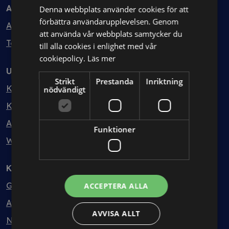
Avtal
Denna webbplats använder cookies för att
förbättra användarupplevelsen. Genom
Avtalshantering
att använda vår webbplats samtycker du
Testa kostnadsfritt
till alla cookies i enlighet med vår
cookiepolicy.
Läs mer
Utbildning
Strikt
Prestanda
Inriktning
Kurser
nödvändigt
Kurspaket
Abonnemang
Funktioner
Webbinarium
Kunskapsbank
Guider
ACCEPTERA ALLA
Avtalsmallar
AVVISA ALLT
Nyheter