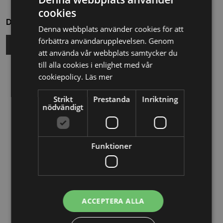
cookies
Dela
Denna webbplats använder cookies för att
förbättra användarupplevelsen. Genom
att använda vår webbplats samtycker du
till alla cookies i enlighet med vår
Relaterade nyheter
cookiepolicy.
Läs mer
Strikt
Prestanda
Inriktning
13/10/2025
nödvändigt
Nya Världsbanksregler öppnar för
svenska företag – lär dig vinna
upphandlingar med våra nya kurser
Funktioner
26/02/2025
Detta innebär
ACCEPTERA ALLA
Tillgänglighetsdirektivet