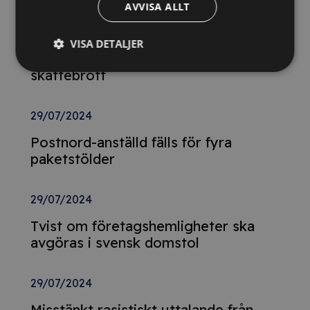
AVVISA ALLT
29/10/2024
Momsdeklarationer innehöll belopp
VISA DETALJER
från tidigare år – döms för
skattebrott
29/07/2024
Postnord-anställd fälls för fyra
paketstölder
29/07/2024
Tvist om företagshemligheter ska
avgöras i svensk domstol
29/07/2024
Misstänkt rasistiskt uttalande från