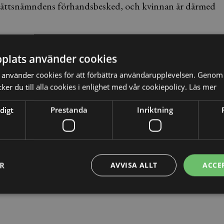
erättsnämndens förhandsbesked, och kvinnan är därmed
plats använder cookies
t skattskyldiga” i Sverige för alla sina inkomster, oavsett
använder cookies för att förbättra användarupplevelsen. Genom 
er du till alla cookies i enlighet med vår cookiepolicy.
Läs mer
an ändå vara ”begränsat skattskyldiga” i Sverige, det vill
digt
Prestanda
Inriktning
ER
AVVISA ALLT
ACCE