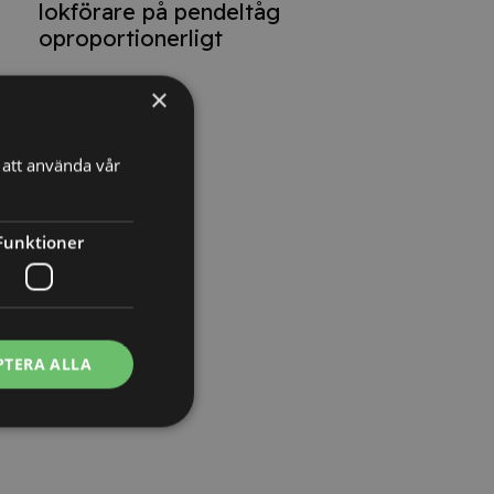
lokförare på pendeltåg
oproportionerligt
×
att använda vår
Funktioner
PTERA ALLA