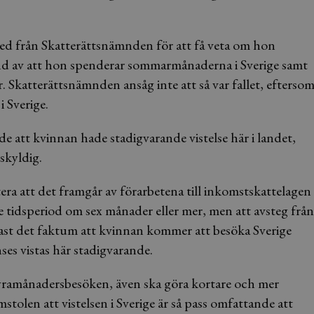
d från Skatterättsnämnden för att få veta om hon
und av att hon spenderar sommarmånaderna i Sverige samt
r. Skatterättsnämnden ansåg inte att så var fallet, efterso
 Sverige.
 att kvinnan hade stadigvarande vistelse här i landet,
skyldig.
ra att det framgår av förarbetena till inkomstskattelagen
tidsperiod om sex månader eller mer, men att avsteg från
dast det faktum att kvinnan kommer att besöka Sverige
ses vistas här stadigvarande.
yramånadersbesöken, även ska göra kortare och mer
olen att vistelsen i Sverige är så pass omfattande att