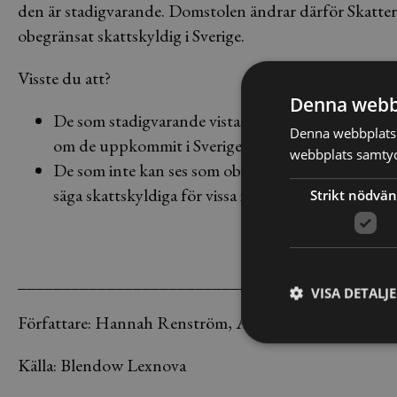
den är stadigvarande. Domstolen ändrar därför Skatt
obegränsat skattskyldig i Sverige.
Visste du att?
Denna webb
De som stadigvarande vistas i Sverige är ”obegränsa
Denna webbplats 
om de uppkommit i Sverige eller utomlands.
webbplats samtyck
De som inte kan ses som obegränsat skattskyldiga k
säga skattskyldiga för vissa inkomster.
Strikt nödvän
__________________________________
VISA DETALJ
Författare: Hannah Renström, Allt om Juridik
Källa: Blendow Lexnova