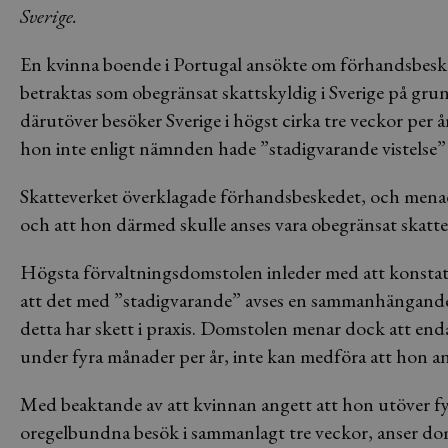
Sverige.
En kvinna boende i Portugal ansökte om förhandsbeske
betraktas som obegränsat skattskyldig i Sverige på gr
därutöver besöker Sverige i högst cirka tre veckor per å
hon inte enligt nämnden hade ”stadigvarande vistelse” i
Skatteverket överklagade förhandsbeskedet, och menade
och att hon därmed skulle anses vara obegränsat skatte
Högsta förvaltningsdomstolen inleder med att konstate
att det med ”stadigvarande” avses en sammanhängande 
detta har skett i praxis. Domstolen menar dock att en
under fyra månader per år, inte kan medföra att hon an
Med beaktande av att kvinnan angett att hon utöver f
oregelbundna besök i sammanlagt tre veckor, anser domst