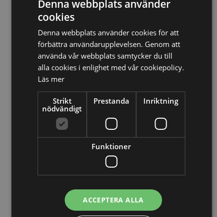
Denna webbplats använder
Relaterade nyheter
cookies
Denna webbplats använder cookies för att
13/10/2025
förbättra användarupplevelsen. Genom att
använda vår webbplats samtycker du till
Nya Världsbanksregler öppnar för
alla cookies i enlighet med vår cookiepolicy.
svenska företag – lär dig vinna
Läs mer
upphandlingar med våra nya kurser
Strikt
Prestanda
Inriktning
nödvändigt
26/02/2025
Detta innebär
Tillgänglighetsdirektivet
Funktioner
29/10/2024
Momsdeklarationer innehöll belopp
från tidigare år – döms för
ACCEPTERA ALLA
skattebrott