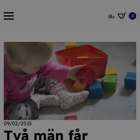
0
0
kr
09/02/2015
Två män får