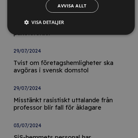
AVVISA ALLT
29/07/2024
VISA DETALJER
Postnord-anställd fälls för fyra
paketstölder
29/07/2024
Tvist om företagshemligheter ska
avgöras i svensk domstol
29/07/2024
Misstänkt rasistiskt uttalande från
professor blir fall för åklagare
03/07/2024
SiS-hemmets personal har