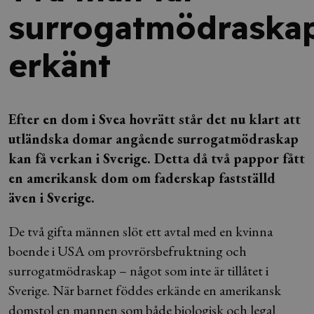
surrogatmödraska
erkänt
Efter en dom i Svea hovrätt står det nu klart att
utländska domar angående surrogatmödraskap
kan få verkan i Sverige. Detta då två pappor fått
en amerikansk dom om faderskap fastställd
även i Sverige.
De två gifta männen slöt ett avtal med en kvinna
boende i USA om provrörsbefruktning och
surrogatmödraskap – något som inte är tillåtet i
Sverige. När barnet föddes erkände en amerikansk
domstol en mannen som både biologisk och legal