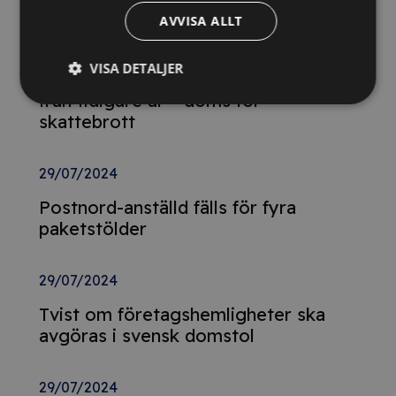
AVVISA ALLT
29/10/2024
VISA DETALJER
Momsdeklarationer innehöll belopp
från tidigare år – döms för
skattebrott
29/07/2024
Postnord-anställd fälls för fyra
paketstölder
29/07/2024
Tvist om företagshemligheter ska
avgöras i svensk domstol
29/07/2024