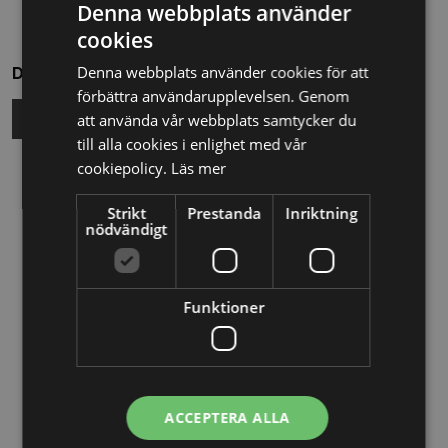
Denna webbplats använder
cookies
Denna webbplats använder cookies för att
Dela
förbättra användarupplevelsen. Genom
att använda vår webbplats samtycker du
till alla cookies i enlighet med vår
cookiepolicy.
Läs mer
Relaterade nyheter
Strikt
Prestanda
Inriktning
nödvändigt
13/10/2025
Nya Världsbanksregler öppnar för
svenska företag – lär dig vinna
Funktioner
upphandlingar med våra nya kurser
26/02/2025
Detta innebär
ACCEPTERA ALLA
Tillgänglighetsdirektivet