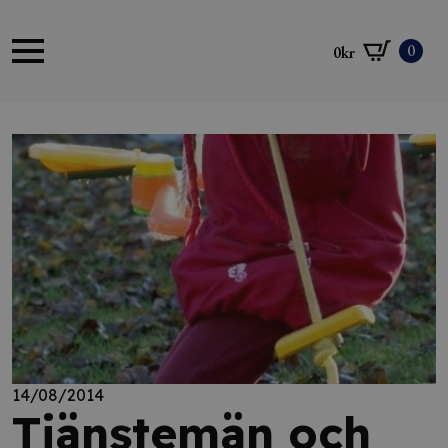
0
0
kr
14/08/2014
Tjänstemän och