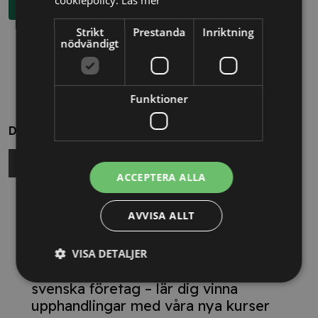
Boka rådgivning
Strikt
Prestanda
Inriktning
nödvändigt
Funktioner
Dela
ACCEPTERA ALLA
Relaterade nyheter
AVVISA ALLT
13/10/2025
VISA DETALJER
Nya Världsbanksregler öppnar för
svenska företag – lär dig vinna
upphandlingar med våra nya kurser