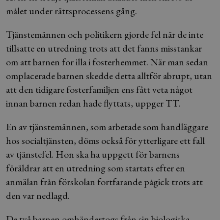
målet under rättsprocessens gång.
Tjänstemännen och politikern gjorde fel när de inte
tillsatte en utredning trots att det fanns misstankar
om att barnen for illa i fosterhemmet. När man sedan
omplacerade barnen skedde detta alltför abrupt, utan
att den tidigare fosterfamiljen ens fått veta något
innan barnen redan hade flyttats, uppger TT.
En av tjänstemännen, som arbetade som handläggare
hos socialtjänsten, döms också för ytterligare ett fall
av tjänstefel. Hon ska ha uppgett för barnens
föräldrar att en utredning som startats efter en
anmälan från förskolan fortfarande pågick trots att
den var nedlagd.
De två barnen omhändertogs från sin biologiska