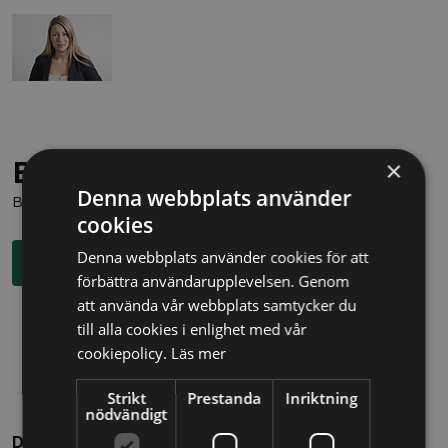
Behöver du juridisk hjälp?
×
Denna webbplats använder
Boka en kostnadsfri konsultation direkt via knappen nedan.
cookies
Denna webbplats använder cookies för att
Boka rådgivning
förbättra användarupplevelsen. Genom
att använda vår webbplats samtycker du
till alla cookies i enlighet med vår
cookiepolicy.
Läs mer
Strikt
Prestanda
Inriktning
nödvändigt
Dela