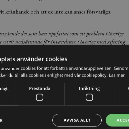
 kränkande och att de inte kan anses försvarliga.
 angående det som han uppfattat som ett problem i Sverige
 varit nedsättande för invandrare i Sverige med syftning
plats använder cookies
d dagsböter.
använder cookies för att förbättra användarupplevelsen. Genom 
er du till alla cookies i enlighet med vår cookiepolicy.
Läs mer
digt
Prestanda
Inriktning
 bedömning som tingsrätten gjort. Hovrätten anser också
olen gör en rigörös prövning av om 46-åringens
an ska dömas.
liga rättigheter, EKMR. Hovrätten lutar sig mot ett antal
ER
AVVISA ALLT
ACCE