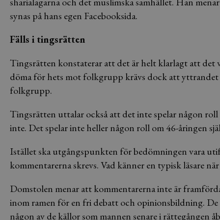
sharialagarna och det muslimska samhället. Han menar 
synas på hans egen Facebooksida.
Fälls i tingsrätten
Tingsrätten konstaterar att det är helt klarlagt att de
döma för hets mot folkgrupp krävs dock att yttrandet 
folkgrupp.
Tingsrätten uttalar också att det inte spelar någon roll 
inte. Det spelar inte heller någon roll om 46-åringen själ
Istället ska utgångspunkten för bedömningen vara utifr
kommentarerna skrevs. Vad känner en typisk läsare när
Domstolen menar att kommentarerna inte är framförda p
inom ramen för en fri debatt och opinionsbildning. De ha
någon av de källor som mannen senare i rättegången åb