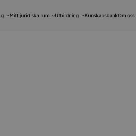
ng
Mitt juridiska rum
Utbildning
Kunskapsbank
Om oss