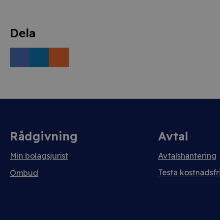
Dela
Rådgivning
Avtal
Min bolagsjurist
Avtalshantering
Testa kostnadsfri
Ombud