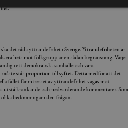
en om kommentarerna varit kränkande så skulle det bli
ihet.
a det råda yttrandefrihet i Sverige. Yttrandefriheten är
alisera hets mot folkgrupp är en sådan begränsning. Varje
ndig i ett demokratiskt samhälle och vara
måste stå i proportion till syftet. Detta medför att det
lla fallet får intresset av yttrandefrihet vägas mot
höva utstå kränkande och nedvärderande kommentarer. So
n olika bedömningar i den frågan.