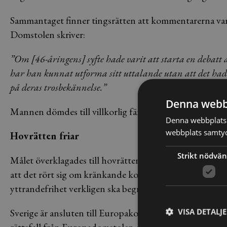
Sammantaget finner tingsrätten att kommentarerna varit
Domstolen skriver:
”Om [46-åringens] syfte hade varit att starta en debatt
har han kunnat utforma sitt uttalande utan att det hade
på deras trosbekännelse.”
Denna webb
Mannen dömdes till villkorlig fängelsedom förenad me
Denna webbplats 
webbplats samtyck
Hovrätten friar
Strikt nödvän
Målet överklagades till hovrätten, som gör en snarlik
att det rört sig om kränkande kommentarer, men domst
yttrandefrihet verkligen ska begränsas i den mån att h
Sverige är ansluten till Europakonventionen för mänsk
VISA DETALJ