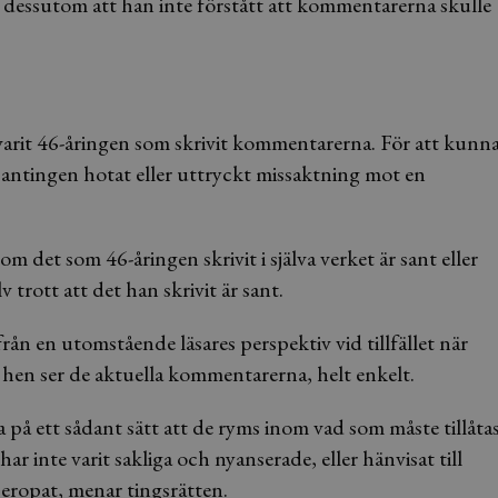
dessutom att han inte förstått att kommentarerna skulle
t varit 46-åringen som skrivit kommentarerna. För att kunn
antingen hotat eller uttryckt missaktning mot en
om det som 46-åringen skrivit i själva verket är sant eller
v trott att det han skrivit är sant.
ån en utomstående läsares perspektiv vid tillfället när
 hen ser de aktuella kommentarerna, helt enkelt.
å ett sådant sätt att de ryms inom vad som måste tillåta
r inte varit sakliga och nyanserade, eller hänvisat till
eropat, menar tingsrätten.