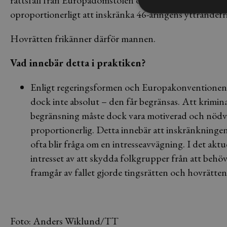
rättsfall från Europadomstolen och konstaterar att äv
oproportionerligt att inskränka 46-åringens yttrandefr
Hovrätten frikänner därför mannen.
Vad innebär detta i praktiken?
Enligt regeringsformen och Europakonventionen sk
dock inte absolut – den får begränsas. Att krimin
begränsning måste dock vara motiverad och nödvä
proportionerlig. Detta innebär att inskränkningen 
ofta blir fråga om en intresseavvägning. I det aktue
intresset av att skydda folkgrupper från att be
framgår av fallet gjorde tingsrätten och hovrätte
Foto: Anders Wiklund/TT