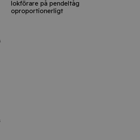
lokförare på pendeltåg
oproportionerligt
a
s