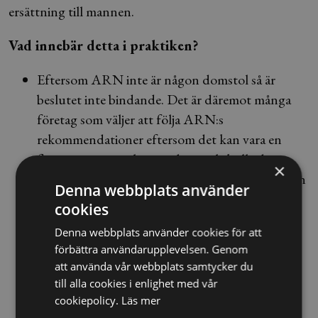
ersättning till mannen.
Vad innebär detta i praktiken?
Eftersom ARN inte är någon domstol så är
beslutet inte bindande. Det är däremot många
företag som väljer att följa ARN:s
rekommendationer eftersom det kan vara en
fingervisning om hur en domstol skulle döma.
×
Vid avtal mellan köpare och säljare så har säljaren
Denna webbplats använder
en skyldighet att ta hand om varan om köparen
cookies
inte hämtar varan i tid. Om säljaren inte gör
Denna webbplats använder cookies för att
detta, kan köparen hålla säljaren ansvarig för
förbättra användarupplevelsen. Genom
eventuella fel.
att använda vår webbplats samtycker du
till alla cookies i enlighet med vår
cookiepolicy.
Läs mer