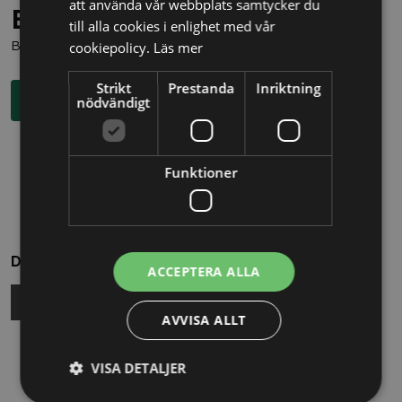
att använda vår webbplats samtycker du
Behöver du juridisk hjälp?
till alla cookies i enlighet med vår
Boka en kostnadsfri konsultation direkt via knappen nedan.
cookiepolicy.
Läs mer
Strikt
Prestanda
Inriktning
Boka rådgivning
nödvändigt
Funktioner
Dela
ACCEPTERA ALLA
AVVISA ALLT
Relaterade nyheter
VISA DETALJER