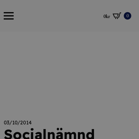
0
0
kr
03/10/2014
Socialnämnd