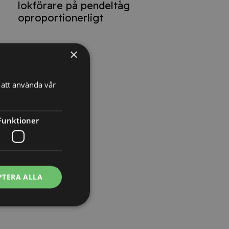
lokförare på pendeltåg
oproportionerligt
×
att använda vår
Funktioner
PTERA ALLA