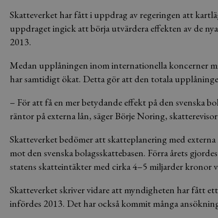
Skatteverket har fått i uppdrag av regeringen att kartl
uppdraget ingick att börja utvärdera effekten av de nya
2013.
Medan upplåningen inom internationella koncerner min
har samtidigt ökat. Detta gör att den totala upplåninge
– För att få en mer betydande effekt på den svenska b
räntor på externa lån, säger Börje Noring, skatterevisor
Skatteverket bedömer att skatteplanering med externa 
mot den svenska bolagsskattebasen. Förra årets gjord
statens skatteintäkter med cirka 4–5 miljarder kronor va
Skatteverket skriver vidare att myndigheten har fått et
infördes 2013. Det har också kommit många ansöknin