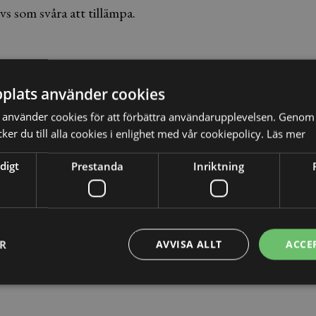
vs som svåra att tillämpa.
vergripande skatteregler eller skattesatser. Sådana beslut
plats använder cookies
utsmakt, precis som andra myndigheter.
använder cookies för att förbättra användarupplevelsen. Genom 
u kontakta någon av dessa
rådgivare specialiserade på
er du till alla cookies i enlighet med vår cookiepolicy.
Läs mer
digt
Prestanda
Inriktning
ER
AVVISA ALLT
ACCE