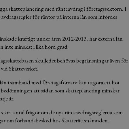
ägga skatteplanering med ränteavdrag i företagssektorn. I
 avdragsregler för räntor på interna lån som infördes
skade kraftigt under åren 2012-2013, har externa lån
n inte minskat i lika hörd grad.
olagsskattebasen skulledet behövas begränsningar även för
 vid Skatteverket.
lån i samband med företagsförvärv kan utgöra ett hot
es bedömningen att sådan som skatteplanering minskar
rje år.
t stort antal frågor om de nya ränteavdragsreglerna som
gar om förhandsbesked hos Skatterättsnämnden.