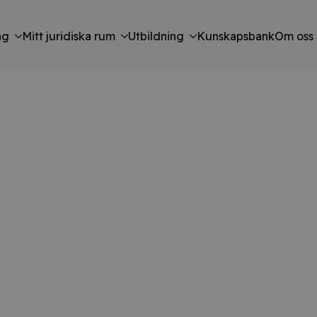
ng
Mitt juridiska rum
Utbildning
Kunskapsbank
Om oss