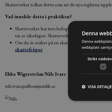
Skatteverket tolkar detta som att de nya reglerna upple
Vad innebär detta i praktiken?
Skatteverket har inte befogenhet att själva ändra ö
Denna webb
tas av riksdagen. Skatteverket har dock viss besl
Denna webbplats 
Om du är osäker på en skatterättslig fråga kan d
webbplats samtyck
skattefrågor
.
Strikt nödvän
Ebba Wigerström/Nils Ivars
nils.ivars@alltomjuridik.se
VISA DETALJ