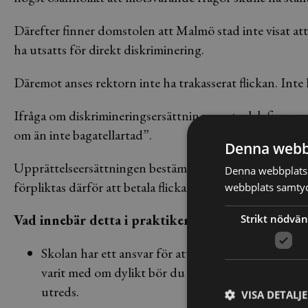
Därefter finner domstolen att Malmö stad inte visat att
ha utsatts för direkt diskriminering.
Däremot anses rektorn inte ha trakasserat flickan. Inte 
Ifråga om diskrimineringsersättningens storlek finner r
om än inte bagatellartad”.
Denna webb
Upprättelseersättningen bestäms till 7 000 kronor och
Denna webbplats 
förpliktas därför att betala flickan totalt 14 000 kronor 
webbplats samtyck
Vad innebär detta i praktiken?
Strikt nödvän
Skolan har ett ansvar för att både förebygga och 
varit med om dylikt bör du därför både anmäla den
utreds.
VISA DETALJ