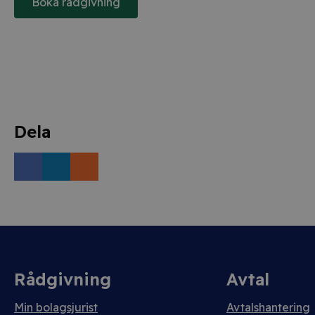
Boka rådgivning
Dela
Rådgivning
Avtal
Min bolagsjurist
Avtalshantering