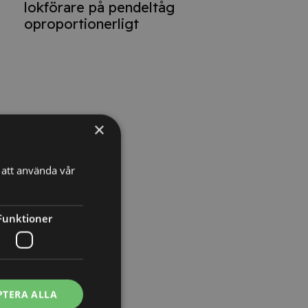
lokförare på pendeltåg
oproportionerligt
a
×
att använda vår
Funktioner
PTERA ALLA