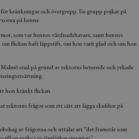
lmö för kränkningar och övergrepp. En grupp pojkar på
yxorna på henne.
ormor, som var hennes vårdnadshavare, samt hennes
 om flickan haft läppstift, om hon varit glad och om hon
ot Malmö stad på grund av rektorns beteende och yrkade
ineringsersättning.
tt hon kränkt flickan.
t rektorns frågor som ett sätt att lägga skulden på
 obehag av frågorna och uttalar att ”det framstår som
 till en pojke i en jämförbar situation”.