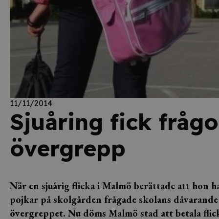
11/11/2014
Sjuåring fick fråg
övergrepp
När en sjuårig flicka i Malmö berättade att hon ha
pojkar på skolgården frågade skolans dåvarande 
övergreppet. Nu döms Malmö stad att betala flic