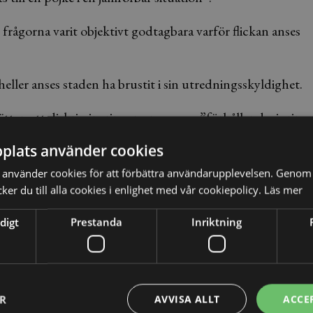
 frågorna varit objektivt godtagbara varför flickan anses
heller anses staden ha brustit i sin utredningsskyldighet.
ätten att diskrimineringen anses som ”förhållandevis ring
plats använder cookies
 preventionspåslaget till samma belopp. Malmö stad
använder cookies för att förbättra användarupplevelsen. Genom 
i ersättning.
er du till alla cookies i enlighet med vår cookiepolicy.
Läs mer
digt
Prestanda
Inriktning
utreda dylika incidenter. Om eller någon närstående har
 faktiska händelsen och se till att skolans agerande
ER
AVVISA ALLT
ACCE