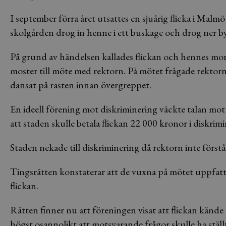
I september förra året utsattes en sjuårig flicka i Ma
skolgården drog in henne i ett buskage och drog ner b
På grund av händelsen kallades flickan och hennes m
moster till möte med rektorn. På mötet frågade rektorn
dansat på rasten innan övergreppet.
En ideell förening mot diskriminering väckte talan m
att staden skulle betala flickan 22 000 kronor i diskrim
Staden nekade till diskriminering då rektorn inte förstå
Tingsrätten konstaterar att de vuxna på mötet uppfatta
flickan.
Rätten finner nu att föreningen visat att flickan kände
högst osannolikt att motsvarande frågor skulle ha ställts