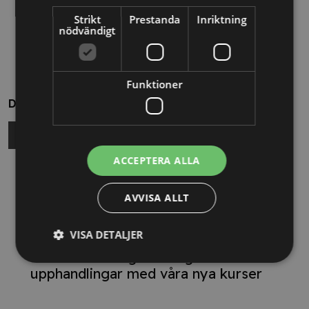
Strikt
Prestanda
Inriktning
nödvändigt
Funktioner
Dela
ACCEPTERA ALLA
Relaterade nyheter
AVVISA ALLT
13/10/2025
VISA DETALJER
Nya Världsbanksregler öppnar för
svenska företag – lär dig vinna
upphandlingar med våra nya kurser