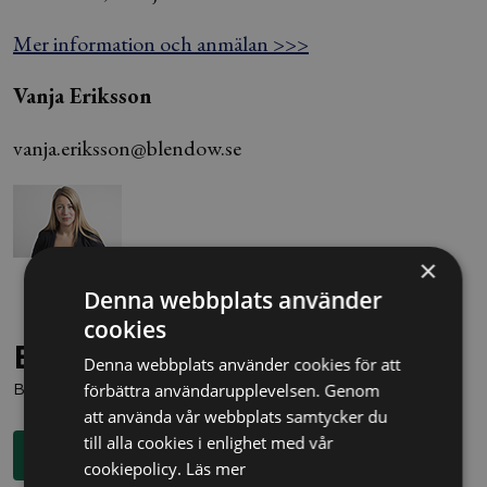
Mer information och anmälan >>>
Vanja Eriksson
vanja.eriksson@blendow.se
×
Denna webbplats använder
cookies
Behöver du juridisk hjälp?
Denna webbplats använder cookies för att
Boka en kostnadsfri konsultation direkt via knappen nedan.
förbättra användarupplevelsen. Genom
att använda vår webbplats samtycker du
till alla cookies i enlighet med vår
Boka rådgivning
cookiepolicy.
Läs mer