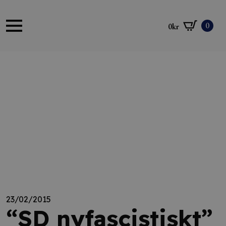
0
0
kr
23/02/2015
“SD nyfascistiskt”