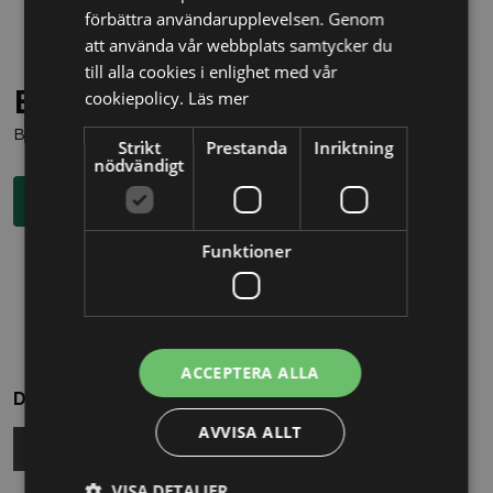
förbättra användarupplevelsen. Genom
att använda vår webbplats samtycker du
till alla cookies i enlighet med vår
Behöver du juridisk hjälp?
cookiepolicy.
Läs mer
Boka en kostnadsfri konsultation direkt via knappen nedan.
Strikt
Prestanda
Inriktning
nödvändigt
Boka rådgivning
Funktioner
ACCEPTERA ALLA
Dela
AVVISA ALLT
VISA DETALJER