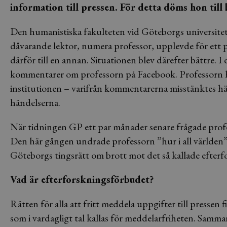
information till pressen. För detta döms hon til
Den humanistiska fakulteten vid Göteborgs universitet 
dåvarande lektor, numera professor, upplevde för ett p
därför till en annan. Situationen blev därefter bättre. 
kommentarer om professorn på Facebook. Professorn hör
institutionen – varifrån kommentarerna misstänktes h
händelserna.
När tidningen GP ett par månader senare frågade profes
Den här gången undrade professorn ”hur i all världen”
Göteborgs tingsrätt om brott mot det så kallade efter
Vad är efterforskningsförbudet?
Rätten för alla att fritt meddela uppgifter till pressen 
som i vardagligt tal kallas för meddelarfriheten. Samm