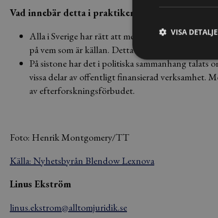
Vad innebär detta i praktiken?
VISA DETALJ
Alla i Sverige har rätt att meddela uppgifter till pr
på vem som är källan. Detta efterforskningsförbud 
På sistone har det i politiska sammanhang talats o
vissa delar av offentligt finansierad verksamhet. 
av efterforskningsförbudet.
Foto: Henrik Montgomery/TT
Källa: Nyhetsbyrån Blendow Lexnova
Linus Ekström
linus.ekstrom@alltomjuridik.se