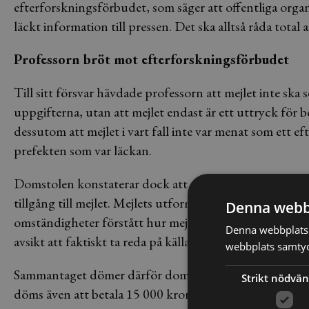
efterforskningsförbudet, som säger att offentliga organ 
läckt information till pressen. Det ska alltså råda total
Professorn bröt mot efterforskningsförbudet
Till sitt försvar hävdade professorn att mejlet inte ska
uppgifterna, utan att mejlet endast är ett uttryck för 
dessutom att mejlet i vart fall inte var menat som ett e
prefekten som var läckan.
Domstolen konstaterar dock att professorns formulerin
tillgång till mejlet. Mejlets utformning, fortsätter dom
Denna webb
omständigheter förstått hur mejlet skulle kunna uppfa
Denna webbplats 
avsikt att faktiskt ta reda på källan ligger hennes likgilt
webbplats samtyck
Sammantaget dömer därför domstolen professorn för b
Strikt nödvän
döms även att betala 15 000 kronor i böter.