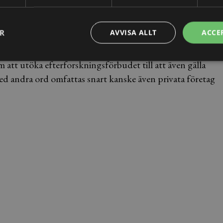
ER
AVVISA ALLT
ACCE
essen, utan risk för att offentliga organ försöker leta rätt
gäller dock inte privatpersoner eller privata företag.
m att utöka efterforskningsförbudet till att även gälla
Med andra ord omfattas snart kanske även privata företag