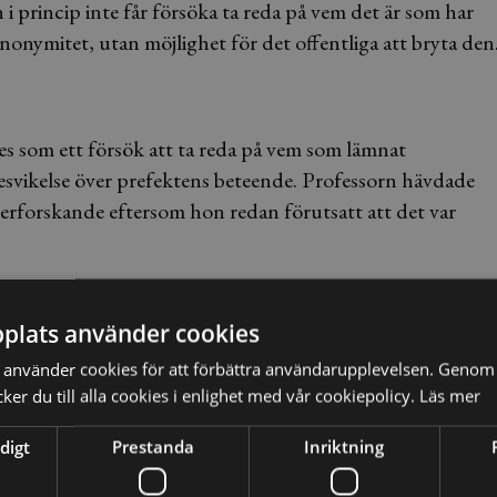
i princip inte får försöka ta reda på vem det är som har
 anonymitet, utan möjlighet för det offentliga att bryta den
 ses som ett försök att ta reda på vem som lämnat
besvikelse över prefektens beteende. Professorn hävdade
fterforskande eftersom hon redan förutsatt att det var
g bör förstås som en rak fråga om hur pressen har fått
stolen, tyder också på att professorn under alla
plats använder cookies
ttas. Även om professorn inte nödvändigtvis haft för
använder cookies för att förbättra användarupplevelsen. Genom 
ighet henne till last, enligt domstolen.
er du till alla cookies i enlighet med vår cookiepolicy.
Läs mer
rott mot efterforskningsförbudet i grundlagen. Hon
digt
Prestanda
Inriktning