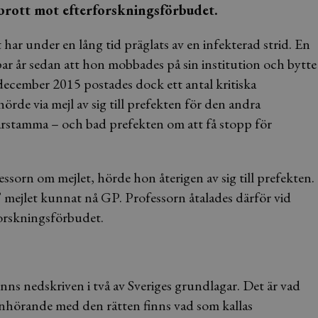
l brott mot efterforskningsförbudet.
har under en lång tid präglats av en infekterad strid. En
ar år sedan att hon mobbades på sin institution och bytte
I december 2015 postades dock ett antal kritiska
de via mejl av sig till prefekten för den andra
ärstamma – och bad prefekten om att få stopp för
sorn om mejlet, hörde hon återigen av sig till prefekten.
 mejlet kunnat nå GP. Professorn åtalades därför vid
forskningsförbudet.
finns nedskriven i två av Sveriges grundlagar. Det är vad
anhörande med den rätten finns vad som kallas