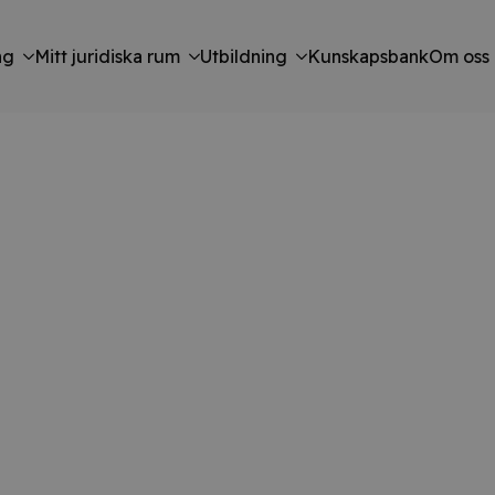
ng
Mitt juridiska rum
Utbildning
Kunskapsbank
Om oss