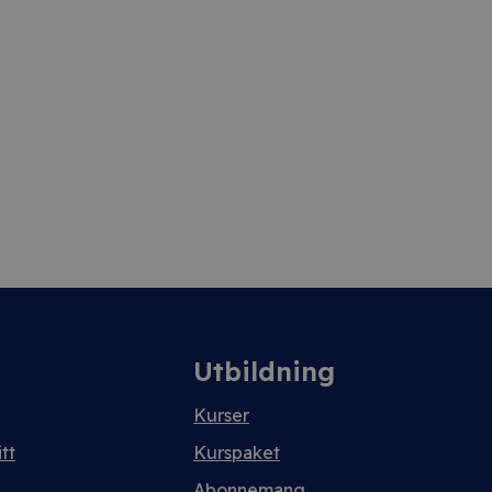
Utbildning
Kurser
tt
Kurspaket
Abonnemang