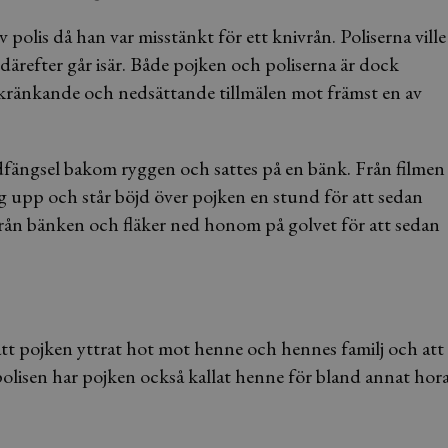
polis då han var misstänkt för ett knivrån. Poliserna ville
ärefter går isär. Både pojken och poliserna är dock
kränkande och nedsättande tillmälen mot främst en av
dfängsel bakom ryggen och sattes på en bänk. Från filmen
ig upp och står böjd över pojken en stund för att sedan
från bänken och fläker ned honom på golvet för att sedan
att pojken yttrat hot mot henne och hennes familj och att
olisen har pojken också kallat henne för bland annat hor