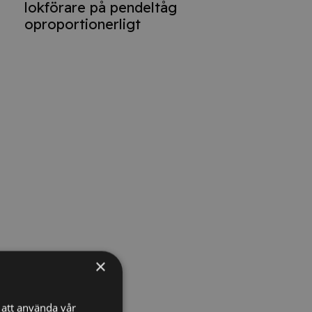
lokförare på pendeltåg
oproportionerligt
×
att använda vår