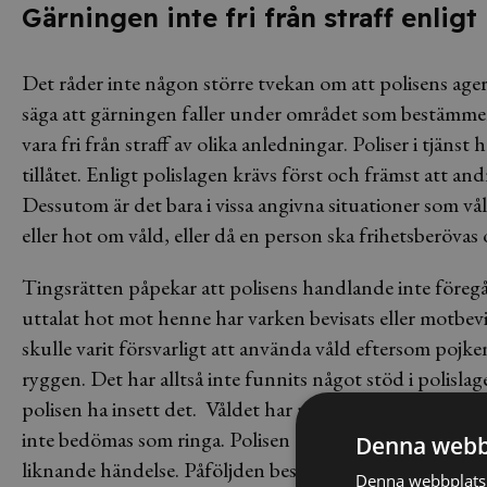
Gärningen inte fri från straff enligt
Det råder inte någon större tvekan om att polisens ager
säga att gärningen faller under området som bestämm
vara fri från straff av olika anledningar. Poliser i tjäns
tillåtet. Enligt polislagen krävs först och främst att and
Dessutom är det bara i vissa angivna situationer som vå
eller hot om våld, eller då en person ska frihetsberöva
Tingsrätten påpekar att polisens handlande inte föregå
uttalat hot mot henne har varken bevisats eller motbevi
skulle varit försvarligt att använda våld eftersom poj
ryggen. Det har alltså inte funnits något stöd i polisla
polisen ha insett det. Våldet har riktats sig mot en per
inte bedömas som ringa. Polisen döms därför för miss
Denna webb
liknande händelse. Påföljden bestäms till villkorlig do
Denna webbplats 