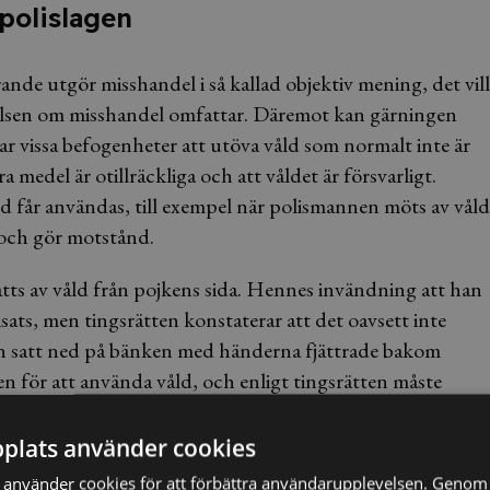
 polislagen
ande utgör misshandel i så kallad objektiv mening, det vill
elsen om misshandel omfattar. Däremot kan gärningen
t har vissa befogenheter att utöva våld som normalt inte är
ra medel är otillräckliga och att våldet är försvarligt.
ld får användas, till exempel när polismannen möts av våld
s och gör motstånd.
tts av våld från pojkens sida. Hennes invändning att han
sats, men tingsrätten konstaterar att det oavsett inte
ken satt ned på bänken med händerna fjättrade bakom
gen för att använda våld, och enligt tingsrätten måste
son som har varit ”helt försvarslös” och brottet kan därför
handel. Hon döms samtidigt för ofredande för en annan
plats använder cookies
m och dagsböter på totalt 15 600 kronor.
använder cookies för att förbättra användarupplevelsen. Genom 