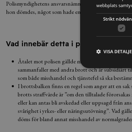
Polismyndighetens ansvarsnämnd hade i målet uttalat at
webbplats samtyck
hon dömdes, något som hade en mildrande effekt på på
Strikt nödvän
Vad innebär detta i praktiken?
VISA DETALJ
Åtalet mot polisen gällde misshandel och inte tjäns
sammanfaller med andra brott och är subsidiärt til
som både misshandel och tjänstefel så ska bestäm
I brottsbalken finns en regel som anger att en sa
brotts straffvärde är ”om den tilltalade förorsakas 
eller kan antas bli avskedad eller uppsagd från ans
svårighet i yrkes- eller näringsutövning”. Vad gäller
döms för bland annat misshandel av normalgrade