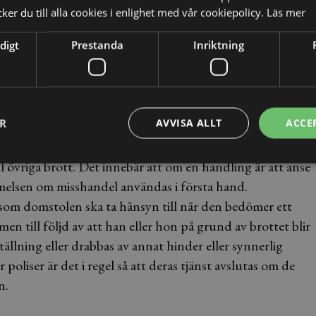
t hon skulle komma att skiljas från sin anställning om
er du till alla cookies i enlighet med vår cookiepolicy.
Läs mer
följden.
digt
Prestanda
Inriktning
ER
AVVISA ALLT
ACCE
tefel. Anledningen till det är att tjänstefel ofta
l övriga brott. Det innebär att om en handling är att anse
melsen om misshandel användas i första hand.
k som domstolen ska ta hänsyn till när den bedömer ett
men till följd av att han eller hon på grund av brottet blir
tällning eller drabbas av annat hinder eller synnerlig
 poliser är det i regel så att deras tjänst avslutas om de
n.