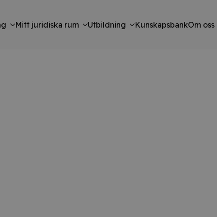
ng
Mitt juridiska rum
Utbildning
Kunskapsbank
Om oss