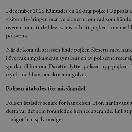
I december 2016 hämtades en 16-årig pojke i Uppsala av 
visitera 16-åringen men versionerna om vad som hände d
överens om att de blev osams och att pojken kom med 
poliserna.
När de kom till arresten hade pojken försetts med han
i övervakningskameran syns hur en av poliserna reser s
sparka till honom. Därefter lyfter polisen upp pojken 
trycka ned hans ansikte mot golvet.
Polisen åtalades för misshandel
Polisen åtalades senare för händelsen. Hon har invänt 
detta var det som föranledde hennes agerande. Enligt p
– något han själv medger.