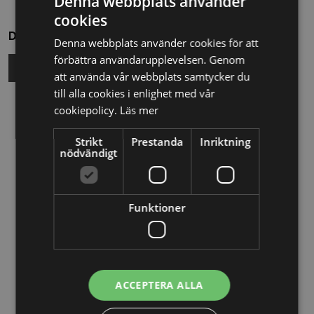
Denna webbplats använder
cookies
Dela
Denna webbplats använder cookies för att
förbättra användarupplevelsen. Genom
att använda vår webbplats samtycker du
till alla cookies i enlighet med vår
cookiepolicy.
Läs mer
Relaterade nyheter
Strikt
Prestanda
Inriktning
13/10/2025
nödvändigt
Nya Världsbanksregler öppnar för
svenska företag – lär dig vinna
upphandlingar med våra nya kurser
Funktioner
26/02/2025
Detta innebär
ACCEPTERA ALLA
Tillgänglighetsdirektivet