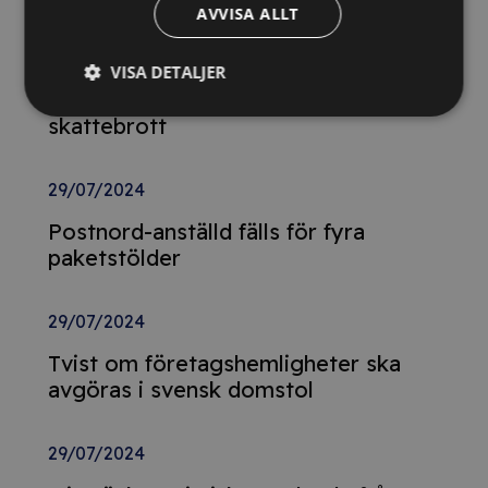
AVVISA ALLT
29/10/2024
Momsdeklarationer innehöll belopp
VISA DETALJER
från tidigare år – döms för
skattebrott
29/07/2024
Postnord-anställd fälls för fyra
paketstölder
29/07/2024
Tvist om företagshemligheter ska
avgöras i svensk domstol
29/07/2024