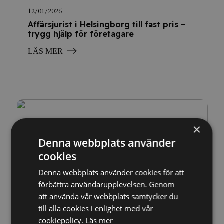
12/01/2026
Affärsjurist i Helsingborg till fast pris –
trygg hjälp för företagare
LÄS MER
×
Denna webbplats använder
cookies
Denna webbplats använder cookies för att
förbättra användarupplevelsen. Genom
09/01/2026
att använda vår webbplats samtycker du
Allmänna villkor för företag – skapa
till alla cookies i enlighet med vår
tydlighet och trygghet
cookiepolicy.
Läs mer