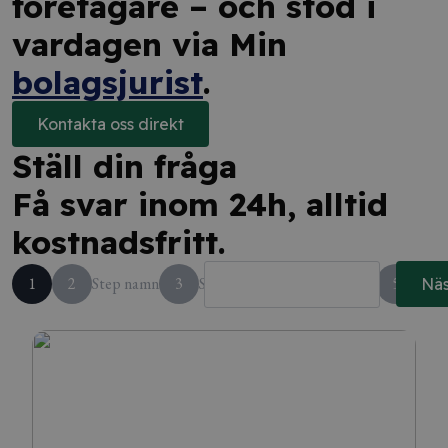
företagare – och stöd i
vardagen via Min
bolagsjurist
.
Kontakta oss direkt
Ställ din fråga
Få svar inom 24h, alltid
kostnadsfritt.
1
2
Step namn
3
Step kund?
4
Step namn
5
Step
Näs