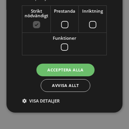
LÄS MER
Strikt
Prestanda
Inriktning
nödvändigt
Funktioner
ACCEPTERA ALLA
09/01/2026
AVVISA ALLT
Offertmall för företag – skapa snygga
och professionella offerter
VISA DETALJER
LÄS MER