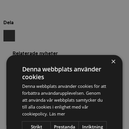
Dela
Relaterade nyheter
×
Denna webbplats använder
13/10/2025
cookies
Nya Världsbanksregler öppnar för
svenska företag – lär dig vinna
Denna webbplats använder cookies för att
upphandlingar med våra nya kurser
förbättra användarupplevelsen. Genom
att använda vår webbplats samtycker du
till alla cookies i enlighet med vår
26/02/2025
cookiepolicy.
Läs mer
Detta innebär
Strikt
Prestanda
Inriktning
Tillgänglighetsdirektivet