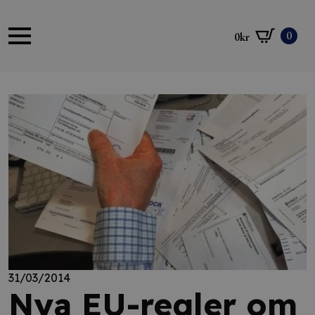
0
0
kr
31/03/2014
Nya EU-regler om