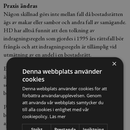
Praxis ändras
Någon skillnad görs inte mellan fall då bostadsrätten
ägs av makar eller sambor och andra fall av samägande.
HD har alltså funnit att den tolkning av
indragningsregeln som gjordes i 1995 års rättsfall bör
frångås och att indragningsregeln är tillämplig vid
utmätning av en andel i en bostadsrätt.
×
Eftersom indragningsregeln har ansetts tillämplig i
Denna webbplats använder
ärendet och det inte anförts några omständigheter
cookies
som utgör synnerliga skäl mot en försäljning av hela
Denna webbplats använder cookies för att
bostadsrätten har överklagandet avslagits.
förbättra användarupplevelsen. Genom
att använda vår webbplats samtycker du
Praxisändringen innebär alltså att försäljning av en
till alla cookies i enlighet med vår
bostad som ägs av en gäldenär tillsammans med en
cookiepolicy.
Läs mer
annan person nu kan göras i ett sammanhang.
Strikt
Prestanda
Inriktning