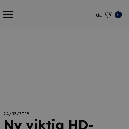
0
0
kr
24/03/2015
Ny viktig HD-