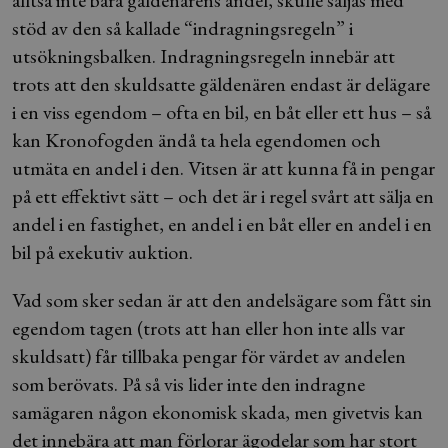
alltså inte bara gäldenärens andel, skulle säljas med
stöd av den så kallade “indragningsregeln” i
utsökningsbalken. Indragningsregeln innebär att
trots att den skuldsatte gäldenären endast är delägare
i en viss egendom – ofta en bil, en båt eller ett hus – så
kan Kronofogden ändå ta hela egendomen och
utmäta en andel i den. Vitsen är att kunna få in pengar
på ett effektivt sätt – och det är i regel svårt att sälja en
andel i en fastighet, en andel i en båt eller en andel i en
bil på exekutiv auktion.
Vad som sker sedan är att den andelsägare som fått sin
egendom tagen (trots att han eller hon inte alls var
skuldsatt) får tillbaka pengar för värdet av andelen
som berövats. På så vis lider inte den indragne
samägaren någon ekonomisk skada, men givetvis kan
det innebära att man förlorar ägodelar som har stort