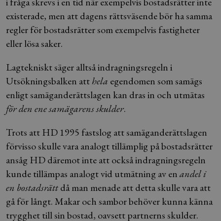
i fråga skrevs i en tid när exempelvis bostadsrätter inte
existerade, men att dagens rättsväsende bör ha samma
regler för bostadsrätter som exempelvis fastigheter
eller lösa saker.
Lagtekniskt säger alltså indragningsregeln i
Utsökningsbalken att
hela
egendomen som samägs
enligt samäganderättslagen kan dras in och utmätas
för den ene samägarens skulder
.
Trots att HD 1995 fastslog att samäganderättslagen
förvisso skulle vara analogt tillämplig på bostadsrätter
ansåg HD däremot inte att också indragningsregeln
kunde tillämpas analogt vid utmätning av en
andel i
en bostadsrätt
då man menade att detta skulle vara att
gå för långt. Makar och sambor behöver kunna känna
trygghet till sin bostad, oavsett partnerns skulder.